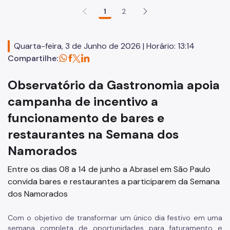
PMDE
1
2
Mãos e Mentes Paulistanas
SP Coopera
Quarta-feira, 3 de Junho de 2026 | Horário: 13:14
Compartilhe:
Programa Fashion Sampa
Observatório da Gastronomia apoia
Vitalidade+ SP
campanha de incentivo a
MEI - Microempreendedor Individual
funcionamento de bares e
Afroempreendedorismo
restaurantes na Semana dos
Programa Cozinha Escola
Namorados
Programa Tem Saída
Entre os dias 08 a 14 de junho a Abrasel em São Paulo
Observatório da Gastronomia
convida bares e restaurantes a participarem da Semana
dos Namorados
A Gastronomia em São Paulo
Com o objetivo de transformar um único dia festivo em uma
Comitês Temáticos
semana completa de oportunidades para faturamento e