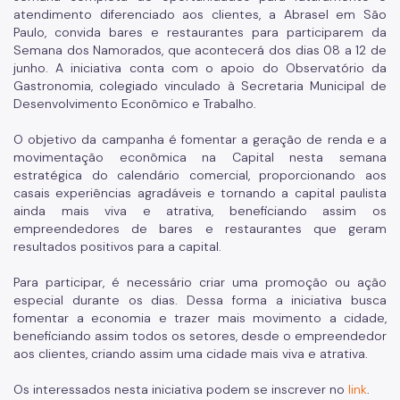
atendimento diferenciado aos clientes, a Abrasel em São
Qualificação Profissional
Paulo, convida bares e restaurantes para participarem da
Semana dos Namorados, que acontecerá dos dias 08 a 12 de
Programa Bolsa Trabalho
junho. A iniciativa conta com o apoio do Observatório da
Gastronomia, colegiado vinculado à Secretaria Municipal de
Programa Operação Trabalho
Desenvolvimento Econômico e Trabalho.
Coordenadoria de Agricultura
O objetivo da campanha é fomentar a geração de renda e a
movimentação econômica na Capital nesta semana
ADE SAMPA
estratégica do calendário comercial, proporcionando aos
casais experiências agradáveis e tornando a capital paulista
SP Negócios
ainda mais viva e atrativa, beneficiando assim os
empreendedores de bares e restaurantes que geram
Imprensa
resultados positivos para a capital.
Notícias
Para participar, é necessário criar uma promoção ou ação
especial durante os dias. Dessa forma a iniciativa busca
Diário Oficial Smdet
fomentar a economia e trazer mais movimento a cidade,
beneficiando assim todos os setores, desde o empreendedor
Atos Normativos
aos clientes, criando assim uma cidade mais viva e atrativa.
Editais de Chamamento Público
Os interessados nesta iniciativa podem se inscrever no
link
.