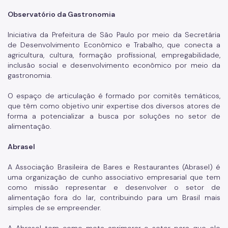
Emendas Parlamentares
Observatório da Gastronomia
Dúvidas Frequentes
Iniciativa da Prefeitura de São Paulo por meio da Secretária
Fale Conosco
de Desenvolvimento Econômico e Trabalho, que conecta a
agricultura, cultura, formação profissional, empregabilidade,
Secretaria
inclusão social e desenvolvimento econômico por meio da
gastronomia.
Quem é Quem
O espaço de articulação é formado por comitês temáticos,
Telefones Úteis
que têm como objetivo unir expertise dos diversos atores de
forma a potencializar a busca por soluções no setor de
alimentação.
Links Úteis
Abrasel
A Associação Brasileira de Bares e Restaurantes (Abrasel) é
uma organização de cunho associativo empresarial que tem
como missão representar e desenvolver o setor de
alimentação fora do lar, contribuindo para um Brasil mais
simples de se empreender.