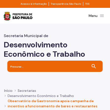
Divisor de acesso à informação
Divisor de transpa
Pular para o Conteúdo principal
Acesso à informação
Transparência São Paulo
156
Prefeitura de São Paulo
menu
Menu
Secretaria Municipal de
Desenvolvimento
Econômico e Trabalho
search
Início
Secretarias
Desenvolvimento Econômico e Trabalho
Observatório da Gastronomia apoia campanha de
incentivo a funcionamento de bares e restaurantes