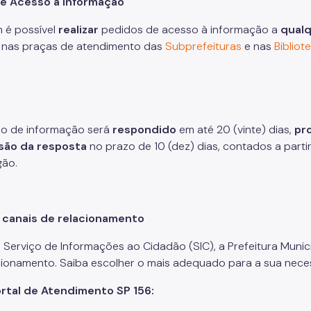
de Acesso à Informação
 é possível
realizar
pedidos de acesso à informação a
qualq
 nas praças de atendimento das
Subprefeituras
e nas
Biblio
o de informação será
respondido
em até 20 (vinte) dias,
pr
isão da resposta
no prazo de 10 (dez) dias, contados a partir
gão.
 canais de relacionamento
 Serviço de Informações ao Cidadão (SIC), a Prefeitura Munic
cionamento. Saiba escolher o mais adequado para a sua nece
rtal de Atendimento SP 156: