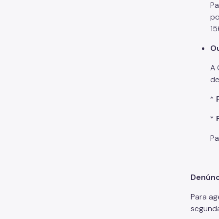
Pa
po
15
Ou
A 
de
*
*
Pa
Denúnc
Para ag
segunda