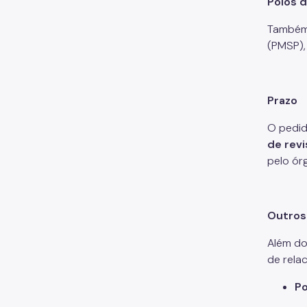
Polos 
Também
(PMSP),
Prazo
O pedid
de rev
pelo ór
Outros
Além do
de rela
Po