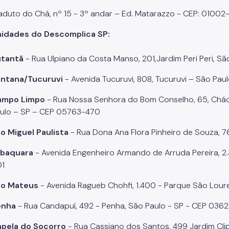
aduto do Chá, nº 15 - 3º andar – Ed. Matarazzo - CEP: 01002-
idades do Descomplica SP:
utantã
- Rua Ulpiano da Costa Manso, 201,Jardim Peri Peri, 
ntana/Tucuruvi
- Avenida Tucuruvi, 808, Tucuruvi – São Pa
ampo Limpo
- Rua Nossa Senhora do Bom Conselho, 65, Chá
ulo – SP – CEP 05763-470
o Miguel Paulista
- Rua Dona Ana Flora Pinheiro de Souza, 7
abaquara
- Avenida Engenheiro Armando de Arruda Pereira, 2
1
ão Mateus
- Avenida Ragueb Chohfi, 1.400 - Parque São Lour
enha
- Rua Candapuí, 492 - Penha, São Paulo - SP - CEP 036
pela do Socorro
- Rua Cassiano dos Santos, 499 Jardim Clip