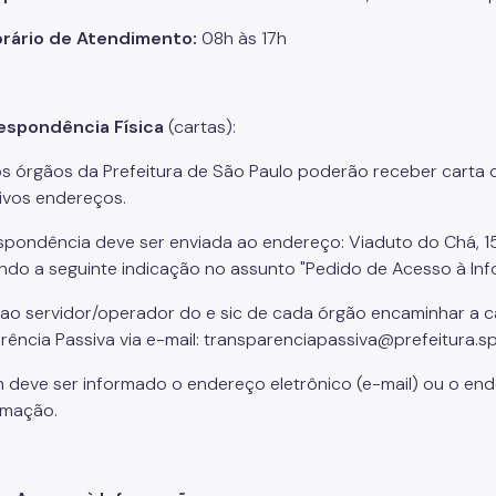
rário de Atendimento:
08h às 17h
espondência Física
(cartas):
s órgãos da Prefeitura de São Paulo poderão receber carta
ivos endereços.
spondência deve ser enviada ao endereço: Viaduto do Chá, 1
ando a seguinte indicação no assunto "Pedido de Acesso à In
ao servidor/operador do e sic de cada órgão encaminhar a ca
rência Passiva via e-mail: transparenciapassiva@prefeitura.sp
deve ser informado o endereço eletrônico (e-mail) ou o end
rmação.