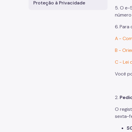
Proteção à Privacidade
5. O e-S
número 
6. Para
A - Com
B - Ori
C - Lei
Você po
2.
Pedi
O regis
sexta-f
S