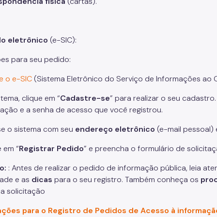
spondência física
(cartas).
do eletrônico
(e-SIC):
ões para seu pedido:
e o e-SIC
(Sistema Eletrônico do Serviço de Informações ao 
stema, clique em “
Cadastre-se
” para realizar o seu cadastro
icação e a senha de acesso que você registrou.
se o sistema com seu
endereço eletrônico
(e-mail pessoal)
e em “
Registrar Pedido
” e preencha o formulário de solicita
o:
: Antes de realizar o pedido de informação pública, leia at
dade e as
dicas
para o seu registro. Também conheça os
pro
a solicitação
ações para o Registro de Pedidos de Acesso à informaçã