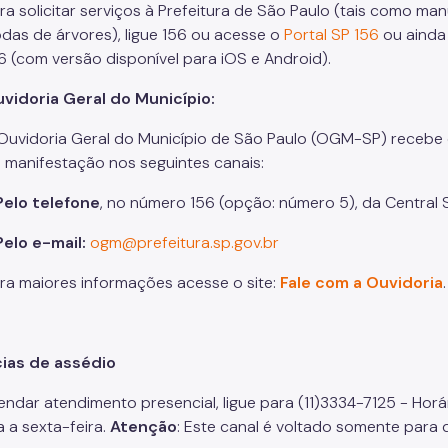
ra solicitar serviços à Prefeitura de São Paulo (tais como m
das de árvores), ligue 156 ou acesse o
Portal SP 156
ou ainda 
6 (com versão disponível para iOS e Android).
vidoria Geral do Município:
Ouvidoria Geral do Município de São Paulo (OGM-SP) recebe 
 manifestação nos seguintes canais:
Pelo telefone
, no número 156 (opção: número 5), da Central 
Pelo e-mail:
ogm@prefeitura.sp.gov.br
ra maiores informações acesse o site:
Fale com a Ouvidoria
.
ias de assédio
endar atendimento presencial, ligue para (11)3334-7125 - Hor
 a sexta-feira.
Atenção
: Este canal é voltado somente para 