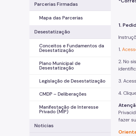
*
Corre
Parcerias Firmadas
Mapa das Parcerias
1. Pedi
Desestatização
Instruç
Conceitos e Fundamentos da
1.
Acess
Desestatização
2. No si
Plano Municipal de
Desestatização
identif
3. Aces
Legislação de Desestatização
4. Cliqu
CMDP – Deliberações
Atençã
Manifestação de Interesse
Privado (MIP)
Privaci
fazer su
Noticias
Orient