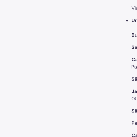
Vi
Un
B
Sa
C
Pa
Sã
J
00
S
P
Ca