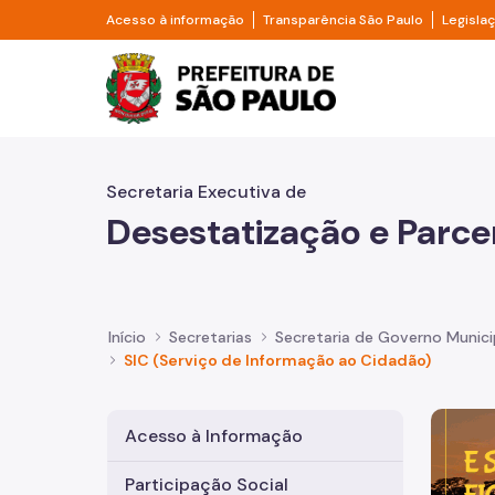
Pular para o Conteúdo principal
Divisor de acesso à informação
Divisor d
Acesso à informação
Transparência São Paulo
Legisla
Prefeitura de São Pa
Secretaria Executiva de
Desestatização e Parce
Início
Secretarias
Secretaria de Governo Munici
SIC (Serviço de Informação ao Cidadão)
Imagem 
Acesso à Informação
Participação Social