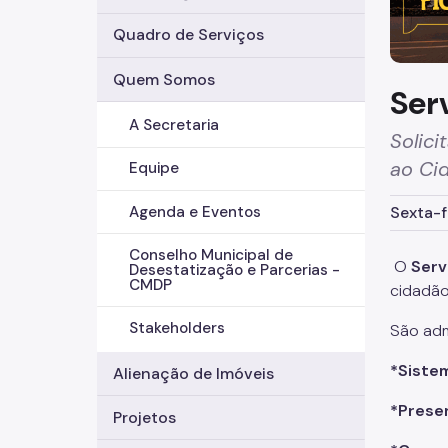
Quadro de Serviços
Quem Somos
Ser
A Secretaria
Solici
ao Ci
Equipe
Agenda e Eventos
Sexta-f
Conselho Municipal de
O
Serv
Desestatização e Parcerias -
CMDP
cidadão
Stakeholders
São adm
*
Siste
Alienação de Imóveis
*
Prese
Projetos