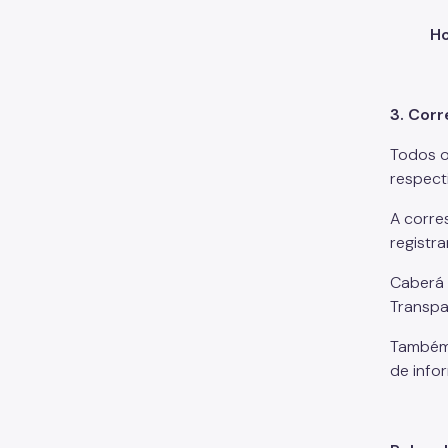
Ho
3. Corr
Todos o
respect
A corre
registr
Caberá 
Transpa
Também 
de info