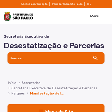
Divisor de acesso à informação
Divisor de transpa
Pular para o Conteúdo principal
Acesso à informação
Transparência São Paulo
156
Prefeitura de São Paulo
menu
Menu
Secretaria Executiva de
Desestatização e Parcerias
search
Início
Secretarias
Secretaria Executiva de Desestatização e Parcerias
Parques
Manifestação de Interesse de Parques
menu
Menu do Site