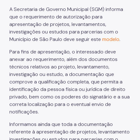
Projetos
A Secretaria de Governo Municipal (SGM) informa
Parcerias Firmadas
que o requerimento de autorização para
apresentação de projetos, levantamentos,
Mapa das Parcerias
investigações ou estudos para parcerias com o
Município de São Paulo deve seguir este
modelo
.
Desestatização
Para fins de apresentação, o interessado deve
Conceitos e Fundamentos da Desestatização
anexar ao requerimento, além dos documentos
Plano Municipal de Desestatização
técnicos relativos ao projeto, levantamento,
investigação ou estudo, a documentação que
Legislação de Desestatização
comprove a qualificação completa, que permita a
CMDP – Deliberações
identificação da pessoa física ou jurídica de direito
privado, bem como os poderes do signatário e a sua
Manifestação de Interesse Privado (MIP)
correta localização para o eventual envio de
notificações.
Noticias
Informamos ainda que toda a documentação
Proteção à Privacidade
referente à apresentação de projetos, levantamento
investigações ou estudos para parcerias com o