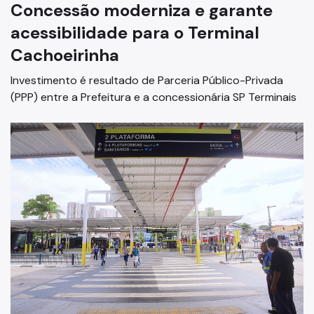
Concessão moderniza e garante
Projetos
acessibilidade para o Terminal
Parcerias Firmadas
Cachoeirinha
Mapa das Parcerias
Investimento é resultado de Parceria Público-Privada
Desestatização
(PPP) entre a Prefeitura e a concessionária SP Terminais
Conceitos e Fundamentos da Desestatização
Plano Municipal de Desestatização
Legislação de Desestatização
CMDP – Deliberações
Manifestação de Interesse Privado (MIP)
Noticias
Proteção à Privacidade