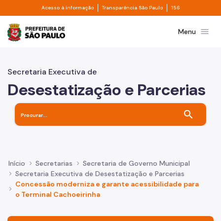
Divisor de acesso à informação
Divisor de transpa
Pular para o Conteúdo principal
Acesso à informação
Transparência São Paulo
156
Prefeitura de São Paulo
menu
Menu
Secretaria Executiva de
Desestatização e Parcerias
search
Início
Secretarias
Secretaria de Governo Municipal
Secretaria Executiva de Desestatização e Parcerias
Concessão moderniza e garante acessibilidade para
o Terminal Cachoeirinha