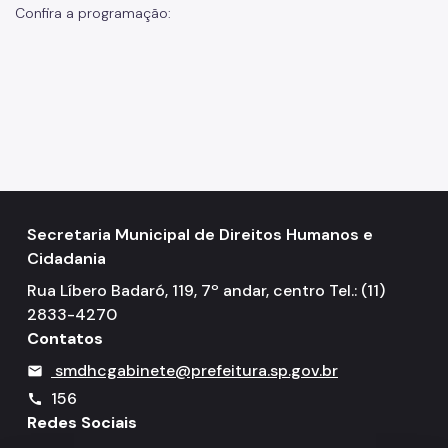
Confira a programação:
Secretaria Municipal de Direitos Humanos e
Cidadania
Rua Líbero Badaró, 119, 7º andar, centro Tel.: (11)
2833-4270
Contatos
smdhcgabinete@prefeitura.sp.gov.br
mail
156
call
Redes Sociais