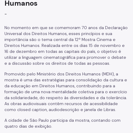
Humanos
Centros de Educação em Direitos Humanos
-
Prêmios Municipais
No momento em que se comemoram 70 anos da Declaração
Prêmio Municipal de Educação em Direitos Humanos
Universal dos Direitos Humanos, esses princípios e sua
importância são o tema central da 12ª Mostra Cinema e
Prêmio Dom Paulo Evaristo Arns
Direitos Humanos. Realizada entre os dias 15 de novembro e
16 de dezembro em todas as capitais do país, o objetivo é
Prêmio Alceri Maria Gomes da Silva
utilizar a linguagem cinematográfica para promover o debate
e a discussão sobre os direitos de todas as pessoas.
Comitê Municipal de Educação em Direitos Humanos
Promovido pelo Ministério dos Direitos Humanos (MDH), a
mostra é uma das estratégias para consolidação da cultura e
da educação em Direitos Humanos, contribuindo para a
formação de uma nova mentalidade coletiva para o exercício
da solidariedade, do respeito às diversidades e da tolerância.
As obras audiovisuais contêm recursos de acessibilidade
como closed caption, audiodescrição e janela de Libras.
A cidade de São Paulo participa da mostra, contando com
quatro dias de exibição.