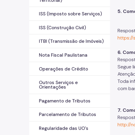
Territorial)
5. Como
ISS (Imposto sobre Serviços)
ISS (Construção Civil)
Resposta
https:/
ITBI (Transmissão de Imóveis)
6. Com
Nota Fiscal Paulistana
Respost
Segue l
Operações de Crédito
Atenção
Toda in
Outros Serviços e
Orientações
com bas
Pagamento de Tributos
7. Como
Parcelamento de Tributos
Resposta
http://
Regularidade das UO's