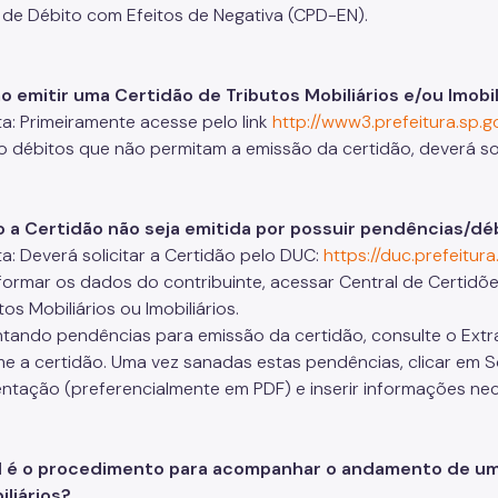
a de Débito com Efeitos de Negativa (CPD-EN).
o emitir uma Certidão de Tributos Mobiliários e/ou Imobil
a: Primeiramente acesse pelo link
http://www3.prefeitura.sp.go
 débitos que não permitam a emissão da certidão, deverá sol
o a Certidão não seja emitida por possuir pendências/dé
a: Deverá solicitar a Certidão pelo DUC:
https://duc.prefeitura
formar os dados do contribuinte, acessar Central de Certidõ
os Mobiliários ou Imobiliários.
tando pendências para emissão da certidão, consulte o Extrat
e a certidão. Uma vez sanadas estas pendências, clicar em So
tação (preferencialmente em PDF) e inserir informações nece
al é o procedimento para acompanhar o andamento de um 
iliários?