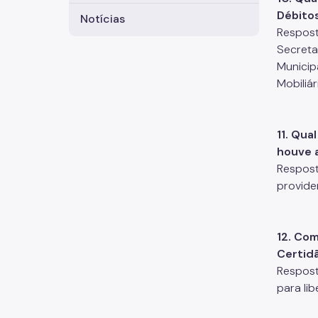
Débitos
Notícias
Respost
Secreta
Municip
Mobiliár
11. Qua
houve 
Respost
provide
12. Co
Certidã
Respost
para li