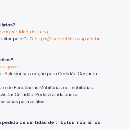
iários?
v.br/certidaotributaria
icitar pelo DUC:
https://duc.prefeitura.sp.gov.br
bitos?
.sp.gov.br
es. Selecionar a opção para Certidão Conjunta
o de Pendências Mobiliárias ou Imobiliárias,
licitar Certidão. Poderá ainda anexar
ssárias para análise.
pedido de certidão de tributos mobiliários