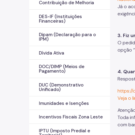
Contribuição de Melhoria
Já o ac
exigênci
DES-IF (Instituições
Financeiras)
Dipam (Declaração para o
3. Fiz 
IPM)
O pedid
opção “
Dívida Ativa
DOC/DIMP (Meios de
Pagamento)
4. Quan
Respost
DUC (Demonstrativo
Unificado)
https://
Veja o l
Imunidades e Isenções
Atenção
Incentivos Fiscais Zona Leste
Toda in
com bas
IPTU (Imposto Predial e