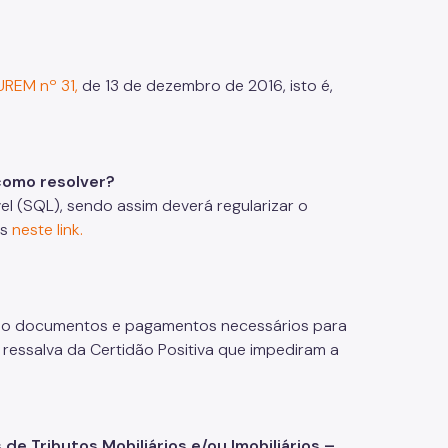
REM nº 31,
de 13 de dezembro de 2016, isto é,
como resolver?
l (SQL), sendo assim deverá regularizar o
es
neste link.
ndo documentos e pagamentos necessários para
ressalva da Certidão Positiva que impediram a
de Tributos Mobiliários e/ou Imobiliários –