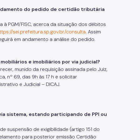
damento do pedido de certidão tributária
da à PGM/FISC, acerca da situação dos débitos
ttps://sei.prefeitura.sp.gov.br/consulta
. Assim
seguirá em andamento a análise do pedido.
biliários e imobiliários por via judicial?
ecer, munido da requisição assinada pelo Juiz,
, nº 69, das 9h às 17 h e solicitar
ativo e Judicial – DICAJ.
 via sistema, estando participando de PPI ou
e suspensão de exigibilidade (artigo 151 do
rcelamento para posterior emissão Certidão