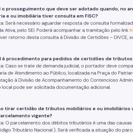
al o prosseguimento que deve ser adotado quando, no an
ria e ou imobiliária tiver consulta em FISC?
a: Será necessário aguardar resposta de consulta formaliza
da Ativa, pelo SEI. Poderá acompanhar a tramitação pelo link
h
ver retorno desta consulta à Divisão de Certidões – DIVCE, 
l é procedimento para pedidos de certidões de tributos mo
a: Caso se trate de demanda judicial, o portador deve compar
ria de Atendimento ao Público, localizada na Praça do Patriarca
tação à Divisão de Acompanhamento do Contencioso Administr
o local pode ser solicitada documentação adicional.
o tirar certidão de tributos mobiliários e ou imobiliários
parcelamento vigente?
a: O parcelamento dos débitos tributários é uma das causas d
ódigo Tributário Nacional ). Será verificada a situação do pa