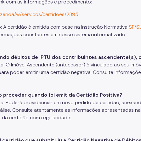
ink com as informações e procedimento:
zenda/w/servicos/certidoes/2395
: A certidão é emitida com base na Instrução Normativa
SF/SU
ormações constantes em nosso sistema informatizado
endo débitos de IPTU dos contribuintes ascendente(s), 
a: O Imóvel Ascendente (antecessor) é vinculado ao seu imóve
para poder emitir uma certidão negativa. Consulte informaçõ
 proceder quando foi emitida Certidão Positiva?
a: Poderá providenciar um novo pedido de certidão, anexa
álise. Consulte atentamente as informações apresentadas na 
 da certidão com regularidade.
l certidão que substituiu a Certidão Negativa de Débitos 