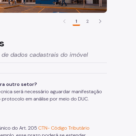
1
2
s
o de dados cadastrais do imóvel
ra outro setor?
écnica será necessário aguardar manifestação
 protocolo em análise por meio do DUC.
único do Art. 205
CTN- Código Tributário
emplo, esse prazo poderá se estender.