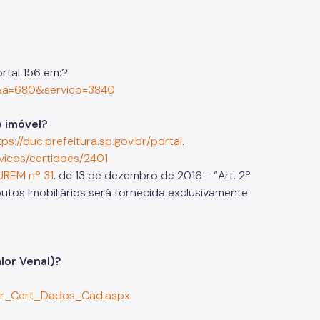
ortal 156 em:?
68&a=680&servico=3840
o imóvel?
tps://duc.prefeitura.sp.gov.br/portal
.
icos/certidoes/2401
UREM nº 31
, de 13 de dezembro de 2016 - “Art. 2º
tos Imobiliários será fornecida exclusivamente
lor Venal)?
erar_Cert_Dados_Cad.aspx