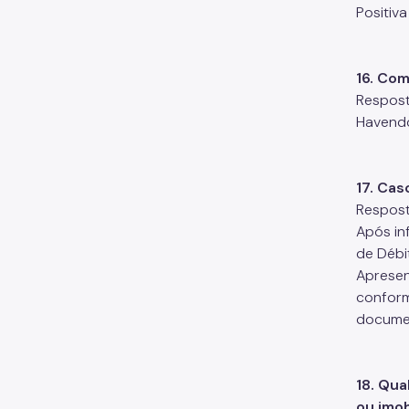
Positiv
16. Com
Respost
Havendo
17. Cas
Respost
Após in
de Débit
Apresen
conform
documen
18. Qu
ou imob