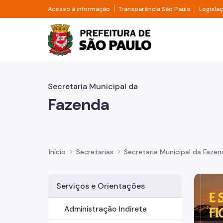
Pular para o Conteúdo principal
Divisor de acesso à informação
Divisor d
Acesso à informação
Transparência São Paulo
Legisla
Prefeitura de São Pa
Secretaria Municipal da
Fazenda
Início
Secretarias
Secretaria Municipal da Faze
Imagem 
Serviços e Orientações
Administração Indireta