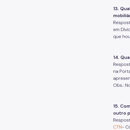
13. Qu
mobiliá
Respost
em Dívi
que hou
14. Qua
Respost
na Porta
apresen
Obs.: N
15. Com
outro 
Respost
CTN
- C