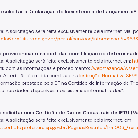
 solicitar a Declaração de Inexistência de Lançamento?
: A solicitação será feita exclusivamente pela internet via p
/sp156.prefeitura.sp.gov.br/portal/servicos/informacao?t=6
o providenciar uma certidão com filiação de determinad
a: A solicitação será feita exclusivamente pela internet em:
ht
ink com as informações e procedimento:
/web/fazenda/w/serv
: A certidão é emitida com base na
Instrução Normativa SF/S
formação prestada pela SF na Certidão de Informação de Tribu
e nos dados disponíveis nos sistemas informatizados”.
 solicitar uma Certidão de Dados Cadastrais de IPTU (Va
: A solicitação será feita exclusivamente pela internet, em
notcertiptu.prefeitura.sp.gov.br/PaginasRestritas/frm003_G