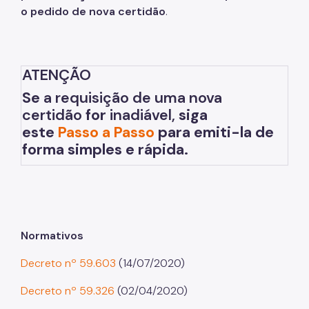
Simples Nacional (Supersimples)
o pedido de nova certidão
.
Taxa de Resíduos Sólidos
Taxas Mobiliárias
ATENÇÃO
Atendimento
Se
a requisição de uma nova
certidão
for
inadiável,
siga
Contas Públicas
este
Passo a Passo
para emiti-la de
Legislação
forma simples e rápida.
Notícias
Normativos
Decreto nº 59.603
(14/07/2020)
Decreto nº 59.326
(02/04/2020)