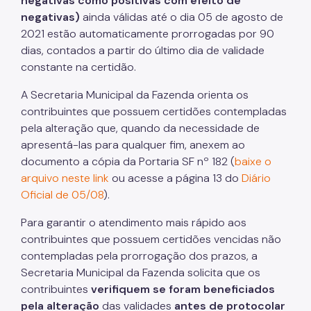
negativas como positivas com efeito de
negativas)
ainda válidas até o dia 05 de agosto de
ITBI (Transmissão de Imóveis)
2021 estão automaticamente prorrogadas por 90
dias, contados a partir do último dia de validade
Nota Fiscal Paulistana
constante na certidão.
Operações de Crédito
A Secretaria Municipal da Fazenda orienta os
Outros Serviços e Orientações
contribuintes que possuem certidões contempladas
pela alteração que, quando da necessidade de
Pagamento de Tributos
apresentá-las para qualquer fim, anexem ao
documento a cópia da Portaria SF nº 182 (
baixe o
Parcelamento de Tributos
arquivo neste link
ou acesse a página 13 do
Diário
Oficial de 05/08
).
Regularidade das UO's
Para garantir o atendimento mais rápido aos
SAV - Protocolo de serviços eletrônicos
contribuintes que possuem certidões vencidas não
Senha Web
contempladas pela prorrogação dos prazos, a
Secretaria Municipal da Fazenda solicita que os
Sistema de Movimentação Bancária (SIMBA)
contribuintes
verifiquem se foram beneficiados
pela alteração
das validades
antes de protocolar