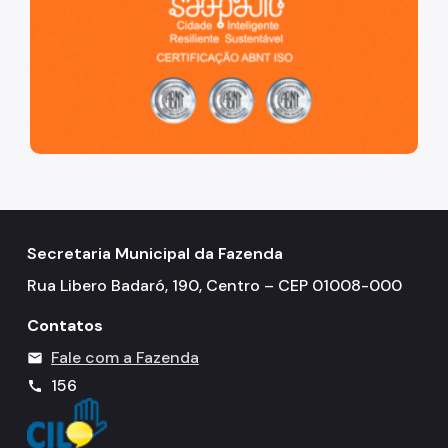
Secretaria Municipal da Fazenda
Rua Libero Badaró, 190, Centro – CEP 01008-000
Contatos
Fale com a Fazenda
mail
156
call