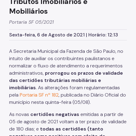
Tributos Imobiliários e
Contribuição de Melhoria
Mobiliários
DES-IF (Instituições Financeiras)
Portaria SF 05/2021
Dipam (Declaração para o IPM)
Sexta-feira, 6 de Agosto de 2021 | Horário: 12:13
Dívida Ativa
A Secretaria Municipal da Fazenda de São Paulo, no
DOC/DIMP (Meios de Pagamento)
intuito de auxiliar os contribuintes paulistanos e
normalizar o fluxo de atendimento a requerimentos
DUC (Demonstrativo Unificado)
administrativos,
prorrogou os prazos de validade
das certidões tributárias mobiliárias e
Imunidades e Isenções
imobiliárias
. As alterações foram regulamentadas
Incentivos Fiscais Zona Leste
pela
Portaria SF nº 182
, publicada no Diário Oficial do
município nesta quinta-feira (05/08).
IPTU (Imposto Predial e Territorial)
As novas
certidões negativas
emitidas a partir de
ISS (Imposto sobre Serviços)
05 de agosto de 2021 voltam a ter prazo de validade
de 180 dias; e
todas as certidões (tanto
ISS (Construção Civil)