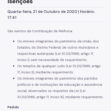
Isenções
Contribuição de Melhoria
Quarta-feira, 21 de Outubro de 2020 | Horário:
DES-IF (Instituições Financeiras)
17:41
Dipam (Declaração para o IPM)
São isentos da Contribuição de Melhoria:
Dívida Ativa
Os imóveis integrantes do patrimônio da União, dos
DOC/DIMP (Meios de Pagamento)
Estados, do Distrito Federal, de outros municípios e
respectivas autarquias (Lei 10.212/1986, artigo 17,
DUC (Demonstrativo Unificado)
inciso I), sem necessidade de requerimento;
Os templos de qualquer culto (Lei 10.212/1986, artigo
Imunidades e Isenções
17, inciso II), mediante requerimento;
Incentivos Fiscais Zona Leste
Os imóveis integrantes do patrimônio dos partidos
políticos e de instituições de educação e assistência
IPTU (Imposto Predial e Territorial)
social, observados os requisitos da Lei (Lei
10.212/1986, artigo 17, inciso III), mediante requerimento.
ISS (Imposto sobre Serviços)
Pedido
ISS (Construção Civil)