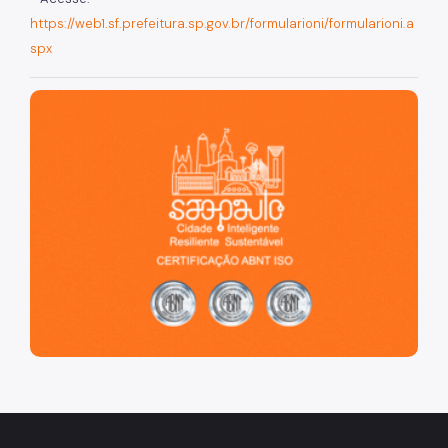
Simples Nacional (Supersimples)
https://web1.sf.prefeitura.sp.gov.br/formularioni/formularioni.a
Taxa de Resíduos Sólidos
spx
Taxas Mobiliárias
São Paulo, cidade inteligente, resiliente e sustentável
Atendimento
Contas Públicas
Legislação
Notícias