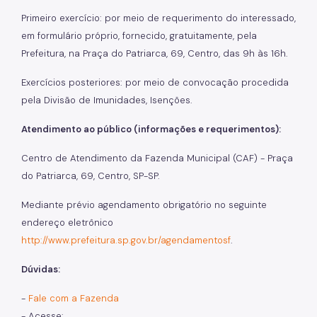
Primeiro exercício: por meio de requerimento do interessado,
ITBI (Transmissão de Imóveis)
em formulário próprio, fornecido, gratuitamente, pela
Nota Fiscal Paulistana
Prefeitura, na Praça do Patriarca, 69, Centro, das 9h às 16h.
Operações de Crédito
Exercícios posteriores: por meio de convocação procedida
pela Divisão de Imunidades, Isenções.
Outros Serviços e Orientações
Atendimento ao público (informações e requerimentos):
Pagamento de Tributos
Centro de Atendimento da Fazenda Municipal (CAF) - Praça
Parcelamento de Tributos
do Patriarca, 69, Centro, SP-SP.
Regularidade das UO's
Mediante prévio agendamento obrigatório no seguinte
endereço eletrônico
SAV - Protocolo de serviços eletrônicos
http://www.prefeitura.sp.gov.br/agendamentosf
.
Senha Web
Dúvidas:
Sistema de Movimentação Bancária (SIMBA)
-
Fale com a Fazenda
- Acesse: