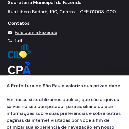
Secretaria Municipal da Fazenda
Rua Libero Badaró, 190, Centro – CEP 01008-000
Contatos
Fale com a Fazenda
mail
156
call
A Prefeitura de São Paulo valoriza sua privacidade!
Em nosso site, utilizamos cookies, que são arquivos
salvos no seu computador para auxiliar a coletar
informações sobre suas preferências e sobre outras
páginas da internet visitadas por você a fim de
otimizar sua experiência de navegação em nosso