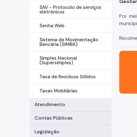
GeoSa
SAV - Protocolo de serviços
eletrônicos
Por me
municíp
Senha Web
Recomen
Sistema de Movimentação
Bancária (SIMBA)
São Paul
Simples Nacional
(Supersimples)
Taxa de Resíduos Sólidos
Taxas Mobiliárias
Atendimento
Contas Públicas
Legislação