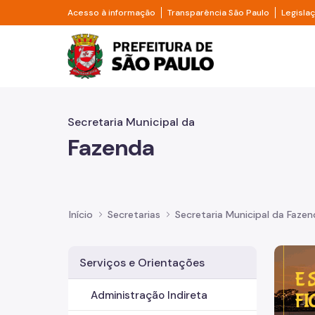
Pular para o Conteúdo principal
Divisor de acesso à informação
Divisor d
Acesso à informação
Transparência São Paulo
Legisla
Prefeitura de São Pa
Secretaria Municipal da
Fazenda
Início
Secretarias
Secretaria Municipal da Faze
Imagem 
Serviços e Orientações
Administração Indireta