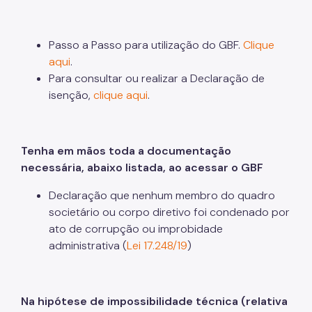
ITBI (Transmissão de Imóveis)
Passo a Passo para utilização do GBF.
Clique
Nota Fiscal Paulistana
aqui
.
Para consultar ou realizar a Declaração de
Operações de Crédito
isenção,
clique aqui
.
Outros Serviços e Orientações
Pagamento de Tributos
Tenha em mãos toda a documentação
necessária, abaixo listada, ao acessar o GBF
Parcelamento de Tributos
Declaração que nenhum membro do quadro
Regularidade das UO's
societário ou corpo diretivo foi condenado por
SAV - Protocolo de serviços eletrônicos
ato de corrupção ou improbidade
administrativa (
Lei 17.248/19
)
Senha Web
Sistema de Movimentação Bancária (SIMBA)
Na hipótese de impossibilidade técnica (relativa