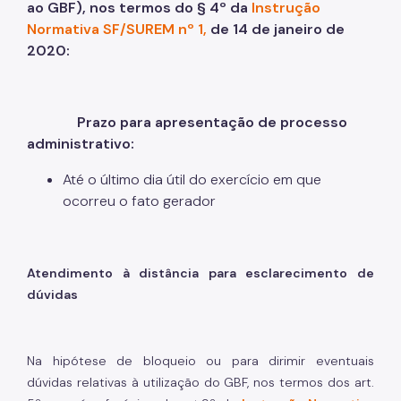
Simples Nacional (Supersimples)
ao GBF), nos termos do § 4º da
Instrução
Normativa SF/SUREM nº 1,
de 14 de janeiro de
Taxa de Resíduos Sólidos
2020:
Taxas Mobiliárias
Atendimento
Prazo para apresentação de processo
administrativo:
Contas Públicas
Até o último dia útil do exercício em que
Legislação
ocorreu o fato gerador
Notícias
Atendimento à distância para esclarecimento de
dúvidas
Na hipótese de bloqueio ou para dirimir eventuais
dúvidas relativas à utilização do GBF, nos termos dos art.