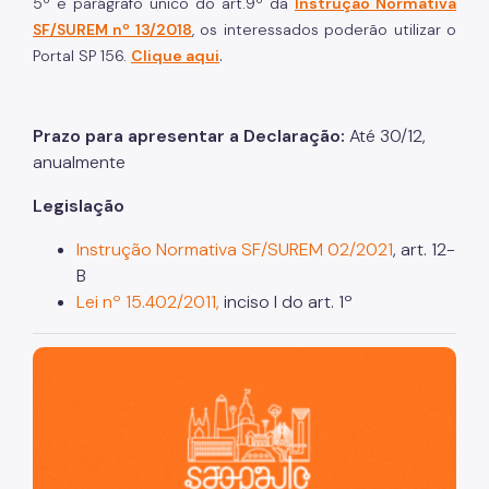
5º e parágrafo único do art.9º da
Instrução Normativa
SF/SUREM nº 13/2018
, os interessados poderão utilizar o
.
Portal SP 156.
Clique aqui
Prazo para apresentar a Declaração:
Até 30/12,
anualmente
Legislação
Instrução Normativa SF/SUREM 02/2021
, art. 12-
B
Lei nº 15.402/2011,
inciso I do art. 1º
São Paulo, cidade inteligente, resiliente e sustentável