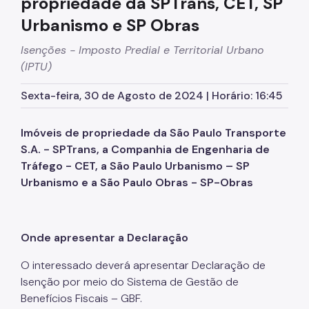
propriedade da SPTrans, CET, SP
Contribuição de Melhoria
Urbanismo e SP Obras
DES-IF (Instituições Financeiras)
Isenções - Imposto Predial e Territorial Urbano
(IPTU)
Dipam (Declaração para o IPM)
Sexta-feira, 30 de Agosto de 2024 | Horário: 16:45
Dívida Ativa
DOC/DIMP (Meios de Pagamento)
Imóveis de propriedade da São Paulo Transporte
S.A. - SPTrans, a Companhia de Engenharia de
DUC (Demonstrativo Unificado)
Tráfego - CET, a São Paulo Urbanismo – SP
Urbanismo e a São Paulo Obras - SP-Obras
Imunidades e Isenções
Incentivos Fiscais Zona Leste
Onde apresentar a Declaração
IPTU (Imposto Predial e Territorial)
O interessado deverá apresentar Declaração de
ISS (Imposto sobre Serviços)
Isenção por meio do Sistema de Gestão de
Benefícios Fiscais – GBF.
ISS (Construção Civil)