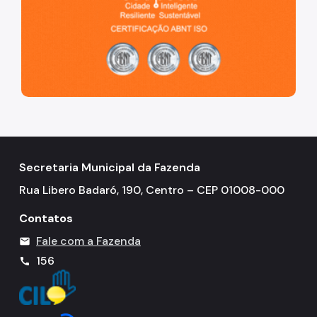
Secretaria Municipal da Fazenda
Rua Libero Badaró, 190, Centro – CEP 01008-000
Contatos
Fale com a Fazenda
mail
156
call