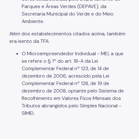
Parques e Áreas Verdes (DEPAVE), da
ITBI (Transmissão de Imóveis)
Secretaria Municipal do Verde e do Meio
Ambiente.
Nota Fiscal Paulistana
Além dos estabelecimentos citados acima, também
Operações de Crédito
era isento da TFA:
Outros Serviços e Orientações
O Microempreendedor Individual - MEI, a que
se refere o § 1º do art. 18-A da Lei
Pagamento de Tributos
Complementar Federal nº 123, de 14 de
Parcelamento de Tributos
dezembro de 2006, acrescido pela Lei
Complementar Federal nº 128, de 19 de
Regularidade das UO's
dezembro de 2008, optante pelo Sistema de
Recolhimento em Valores Fixos Mensais dos
SAV - Protocolo de serviços eletrônicos
Tributos abrangidos pelo Simples Nacional -
SIMEI.
Senha Web
Sistema de Movimentação Bancária (SIMBA)