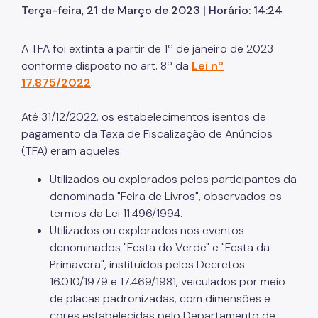
Terça-feira, 21 de Março de 2023 | Horário: 14:24
Contribuição de Melhoria
DES-IF (Instituições Financeiras)
A TFA foi extinta a partir de 1º de janeiro de 2023
conforme disposto no art. 8º da
Lei nº
Dipam (Declaração para o IPM)
17.875/2022
.
Dívida Ativa
Até 31/12/2022, os estabelecimentos isentos de
DOC/DIMP (Meios de Pagamento)
pagamento da Taxa de Fiscalização de Anúncios
(TFA) eram aqueles:
DUC (Demonstrativo Unificado)
Utilizados ou explorados pelos participantes da
Imunidades e Isenções
denominada "Feira de Livros", observados os
termos da Lei 11.496/1994.
Incentivos Fiscais Zona Leste
Utilizados ou explorados nos eventos
denominados "Festa do Verde" e "Festa da
IPTU (Imposto Predial e Territorial)
Primavera", instituídos pelos Decretos
ISS (Imposto sobre Serviços)
16.010/1979 e 17.469/1981, veiculados por meio
de placas padronizadas, com dimensões e
ISS (Construção Civil)
cores estabelecidas pelo Departamento de