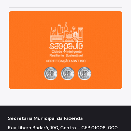
Simples Nacional (Supersimples)
Taxa de Resíduos Sólidos
São Paulo, cidade inteligente, resiliente e sustentável
Taxas Mobiliárias
Atendimento
Contas Públicas
Legislação
Notícias
Secretaria Municipal da Fazenda
Rua Libero Badaró, 190, Centro – CEP 01008-000