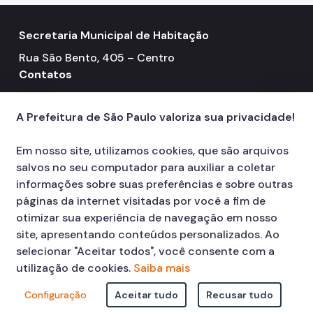
Secretaria Municipal de Habitação
Rua São Bento, 405 – Centro
Contatos
Telefone: 3322-4500
call
A Prefeitura de São Paulo valoriza sua privacidade!
Em nosso site, utilizamos cookies, que são arquivos
salvos no seu computador para auxiliar a coletar
informações sobre suas preferências e sobre outras
páginas da internet visitadas por você a fim de
otimizar sua experiência de navegação em nosso
site, apresentando conteúdos personalizados. Ao
selecionar "Aceitar todos", você consente com a
utilização de cookies.
Saiba mais
Configuração
Aceitar tudo
Recusar tudo
© COPYRIGHT 2026,
Prefeitura Municipal de São Paulo Viaduto do Cha,
15 - Centro - CEP: 01002-020