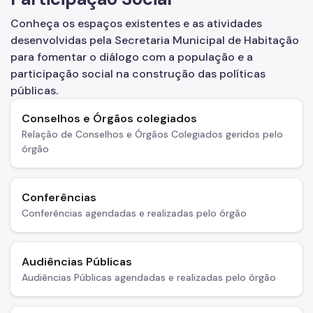
Conheça os espaços existentes e as atividades
Fonte de Recursos
desenvolvidas pela Secretaria Municipal de Habitação
FMSAI
para fomentar o diálogo com a população e a
participação social na construção das políticas
FMH
públicas.
Programas
Conselhos e Órgãos colegiados
Relação de Conselhos e Órgãos Colegiados geridos pelo
Pode Entrar
órgão
Regularização Fundiária
Urbanização de Favelas
Conferências
Conferências agendadas e realizadas pelo órgão
PPP
Legislações
Audiências Públicas
Notícias
Audiências Públicas agendadas e realizadas pelo órgão
Imprensa