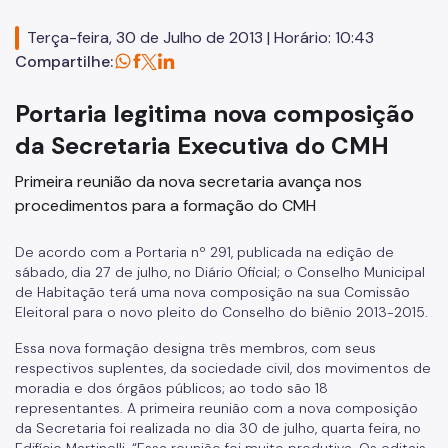
Conselhos Gestores
Terça-feira, 30 de Julho de 2013 | Horário: 10:43
Compartilhe:
Fonte de Recursos
Portaria legitima nova composição
FMSAI
da Secretaria Executiva do CMH
FMH
Primeira reunião da nova secretaria avança nos
Programas
procedimentos para a formação do CMH
Pode Entrar
De acordo com a Portaria nº 291, publicada na edição de
sábado, dia 27 de julho, no Diário Oficial; o Conselho Municipal
Regularização Fundiária
de Habitação terá uma nova composição na sua Comissão
Eleitoral para o novo pleito do Conselho do biênio 2013-2015.
Urbanização de Favelas
Essa nova formação designa três membros, com seus
PPP
respectivos suplentes, da sociedade civil, dos movimentos de
moradia e dos órgãos públicos; ao todo são 18
Legislações
representantes. A primeira reunião com a nova composição
da Secretaria foi realizada no dia 30 de julho, quarta feira, no
Notícias