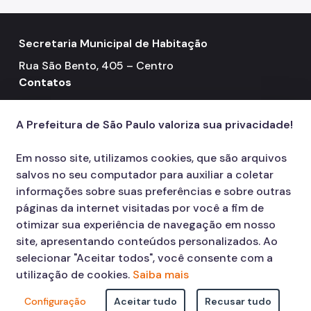
Secretaria Municipal de Habitação
Rua São Bento, 405 – Centro
Contatos
Telefone: 3322-4500
call
A Prefeitura de São Paulo valoriza sua privacidade!
Em nosso site, utilizamos cookies, que são arquivos
salvos no seu computador para auxiliar a coletar
informações sobre suas preferências e sobre outras
páginas da internet visitadas por você a fim de
otimizar sua experiência de navegação em nosso
site, apresentando conteúdos personalizados. Ao
selecionar "Aceitar todos", você consente com a
utilização de cookies.
Saiba mais
Configuração
Aceitar tudo
Recusar tudo
© COPYRIGHT 2026,
Prefeitura Municipal de São Paulo Viaduto do Cha,