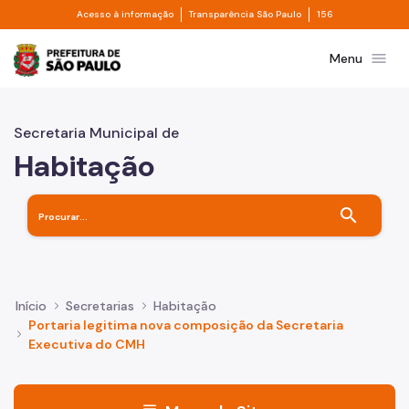
Divisor de acesso à informação
Divisor de transpa
Pular para o Conteúdo principal
Acesso à informação
Transparência São Paulo
156
Prefeitura de São Paulo
menu
Menu
Secretaria Municipal de
Habitação
search
Início
Secretarias
Habitação
Portaria legitima nova composição da Secretaria
Executiva do CMH