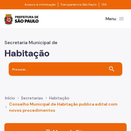
Divisor de acesso à informação
Divisor de transpa
Pular para o Conteúdo principal
Acesso à informação
Transparência São Paulo
156
Prefeitura de São Paulo
menu
Menu
Secretaria Municipal de
Habitação
search
Início
Secretarias
Habitação
Conselho Municipal de Habitação publica edital com
novos procedimentos