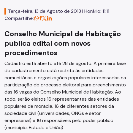
Conselhos Gestores
Terça-feira, 13 de Agosto de 2013 | Horário: 11:11
Compartilhe:
Fonte de Recursos
Conselho Municipal de Habitação
FMSAI
publica edital com novos
FMH
procedimentos
Programas
Cadastro está aberto até 28 de agosto. A primeira fase
do cadastramento está restrita às entidades
Pode Entrar
comunitárias e organizações populares interessadas na
Regularização Fundiária
participação do processo eleitoral para preenchimento
das 16 vagas do Conselho Municipal de Habitação. Ao
Urbanização de Favelas
todo, serão eleitos 16 representantes das entidades
populares de moradia, 16 de diferentes setores da
PPP
sociedade civil (universidades, ONGs e setor
Legislações
empresarial) e 16 responsáveis pelo poder público
(município, Estado e União)
Notícias