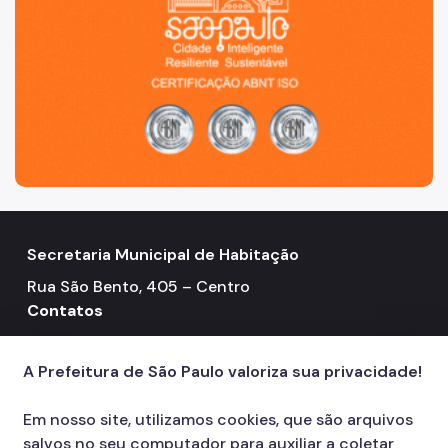
Secretaria Municipal de Habitação
Rua São Bento, 405 – Centro
Contatos
Telefone: 3322-4500
call
A Prefeitura de São Paulo valoriza sua privacidade!
Em nosso site, utilizamos cookies, que são arquivos
salvos no seu computador para auxiliar a coletar