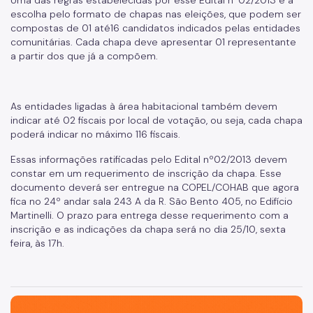
Uma das regras estabelecidas por esse Edital nº02/2013 é a
escolha pelo formato de chapas nas eleições, que podem ser
Imprensa
compostas de 01 até16 candidatos indicados pelas entidades
comunitárias. Cada chapa deve apresentar 01 representante
a partir dos que já a compõem.
As entidades ligadas à área habitacional também devem
indicar até 02 fiscais por local de votação, ou seja, cada chapa
poderá indicar no máximo 116 fiscais.
Essas informações ratificadas pelo Edital nº02/2013 devem
constar em um requerimento de inscrição da chapa. Esse
documento deverá ser entregue na COPEL/COHAB que agora
fica no 24º andar sala 243 A da R. São Bento 405, no Edifício
Martinelli. O prazo para entrega desse requerimento com a
inscrição e as indicações da chapa será no dia 25/10, sexta
feira, às 17h.
São Paulo, cidade inteligente, resiliente e sustentável