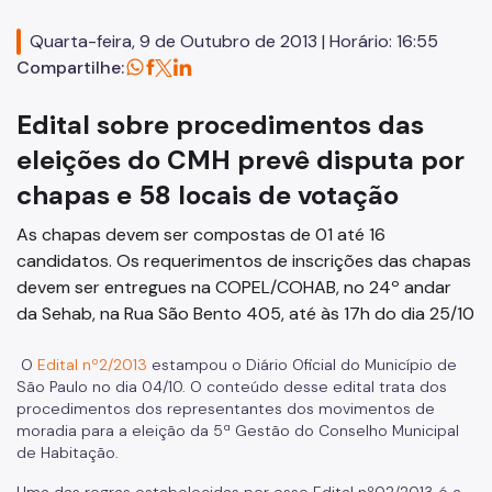
Conselhos Gestores
Quarta-feira, 9 de Outubro de 2013 | Horário: 16:55
Compartilhe:
Fonte de Recursos
Edital sobre procedimentos das
FMSAI
eleições do CMH prevê disputa por
FMH
chapas e 58 locais de votação
Programas
As chapas devem ser compostas de 01 até 16
candidatos. Os requerimentos de inscrições das chapas
Pode Entrar
devem ser entregues na COPEL/COHAB, no 24º andar
Regularização Fundiária
da Sehab, na Rua São Bento 405, até às 17h do dia 25/10
Urbanização de Favelas
O
Edital nº2/2013
estampou o Diário Oficial do Município de
São Paulo no dia 04/10. O conteúdo desse edital trata dos
PPP
procedimentos dos representantes dos movimentos de
moradia para a eleição da 5ª Gestão do Conselho Municipal
Legislações
de Habitação.
Notícias