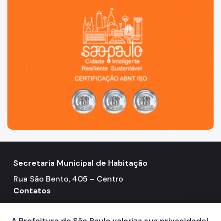
Secretaria Municipal de Habitação
Rua São Bento, 405 – Centro
Contatos
Telefone: 3322-4500
call
A Prefeitura de São Paulo valoriza sua privacidade!