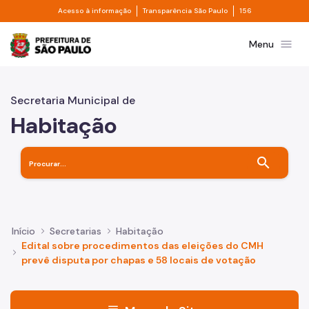
Divisor de acesso à informação
Divisor de transpa
Pular para o Conteúdo principal
Acesso à informação
Transparência São Paulo
156
Prefeitura de São Paulo
menu
Menu
Secretaria Municipal de
Habitação
search
Início
Secretarias
Habitação
Edital sobre procedimentos das eleições do CMH
prevê disputa por chapas e 58 locais de votação