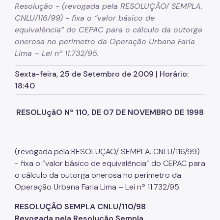
Resolução - (revogada pela RESOLUÇÃO/ SEMPLA.
Conselhos Gestores
CNLU/116/99) - fixa o “valor básico de
Fonte de Recursos
equivalência” do CEPAC para o cálculo da outorga
onerosa no perímetro da Operação Urbana Faria
FMSAI
Lima – Lei nº 11.732/95.
FMH
Sexta-feira, 25 de Setembro de 2009 | Horário:
18:40
Programas
Pode Entrar
RESOLUçãO Nº 110, DE 07 DE NOVEMBRO DE 1998
Regularização Fundiária
Urbanização de Favelas
(revogada pela RESOLUÇÃO/ SEMPLA. CNLU/116/99)
- fixa o “valor básico de equivalência” do CEPAC para
PPP
o cálculo da outorga onerosa no perímetro da
Legislações
Operação Urbana Faria Lima – Lei nº 11.732/95.
Notícias
RESOLUÇÃO SEMPLA CNLU/110/98
Revogada pela Resolução Sempla