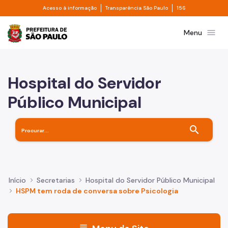
Divisor de acesso à informação
Divisor de transpa
Pular para o Conteúdo principal
Acesso à informação
Transparência São Paulo
156
Prefeitura de São Paulo
menu
Menu
Hospital do Servidor
Público Municipal
search
Início
Secretarias
Hospital do Servidor Público Municipal
HSPM tem roda de conversa sobre Psicologia
menu