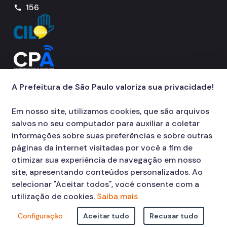
156
call
A Prefeitura de São Paulo valoriza sua privacidade!
Em nosso site, utilizamos cookies, que são arquivos
salvos no seu computador para auxiliar a coletar
informações sobre suas preferências e sobre outras
páginas da internet visitadas por você a fim de
otimizar sua experiência de navegação em nosso
site, apresentando conteúdos personalizados. Ao
selecionar "Aceitar todos", você consente com a
utilização de cookies.
Saiba mais
Configuração
Aceitar tudo
Recusar tudo
© COPYRIGHT 2026,
Prefeitura Municipal de São Paulo Viaduto do Cha,