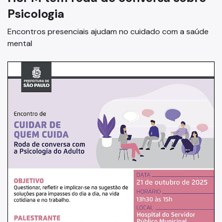
Psicologia
Internação e Alta
Encontros presenciais ajudam no cuidado com a saúde
Visitas
mental
Clínicas
Comitê de Ética em Pesquisa
Enfermagem
Atendimento Urgência
Pronto-Socorro Adulto
Pronto-Socorro Infantil
Serviços
SAME
Resultado de Exames