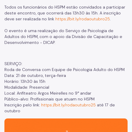
Banco de Sangue
Todos os funcionários do HSPM estão convidados a participar
deste encontro, que ocorrerá das 13h30 às 15h. A inscrição
Programa de Qualidade
deve ser realizada no link
https://bit.ly/rodaoutubro25
.
Notícias
O evento é uma realização do Serviço de Psicologia de
Adultos do HSPM, com o apoio da Divisão de Capacitação e
Desenvolvimento - DICAP.
SERVIÇO:
Roda de Conversa com Equipe de Psicologia Adulto do HSPM
Data: 21 de outubro, terça-feira
Horário: 13h30 às 15h
Modalidade: Presencial
Local: Anfiteatro Argos Meirelles no 9° andar
Público-alvo: Profissionais que atuam no HSPM
Inscrição pelo link:
https://bit.ly/rodaoutubro25
até 17 de
outubro
São Paulo, cidade inteligente, resiliente e sustentável