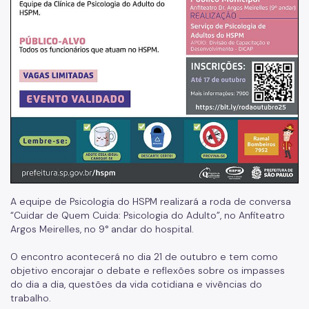
Exames
Amb. Descentralizados
Hospedaria
Assistência Domiciliária
Canais de Comunicação
Ouvidoria
Programa Humanização
A equipe de Psicologia do HSPM realizará a roda de conversa
Brinquedoteca Betinho
“Cuidar de Quem Cuida: Psicologia do Adulto”, no Anfiteatro
Argos Meirelles, no 9° andar do hospital.
Voluntariado
O encontro acontecerá no dia 21 de outubro e tem como
Sala de Meditação
objetivo encorajar o debate e reflexões sobre os impasses
do dia a dia, questões da vida cotidiana e vivências do
Educação em Saúde
trabalho.