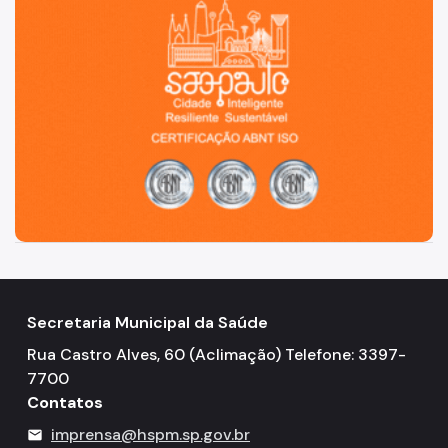
Secretaria Municipal da Saúde
Rua Castro Alves, 60 (Aclimação) Telefone: 3397-
7700
Contatos
imprensa@hspm.sp.gov.br
mail