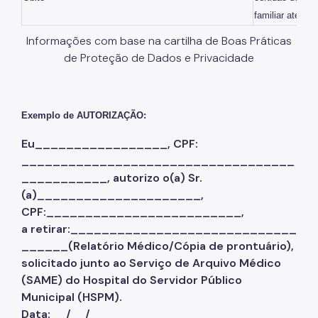
familiar até a 
Banco de Sangue
Informações com base na cartilha de Boas Práticas
Programa de Qualidade
de Proteção de Dados e Privacidade
Notícias
Exemplo de AUTORIZAÇÃO:
Eu_________________, CPF:
___________________________________
___________, autorizo o(a) Sr.
(a)_____________________,
CPF:_________________________,
a retirar:_____________________________
______(Relatório Médico/Cópia de prontuário),
solicitado junto ao Serviço de Arquivo Médico
(SAME) do Hospital do Servidor Público
Municipal (HSPM).
Data:__/__/____