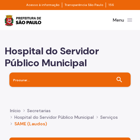
Divisor de acesso à informação
Divisor de transpa
Pular para o Conteúdo principal
Acesso à informação
Transparência São Paulo
156
Prefeitura de São Paulo
menu
Menu
Hospital do Servidor
Público Municipal
search
Início
Secretarias
Hospital do Servidor Público Municipal
Serviços
SAME (Laudos)