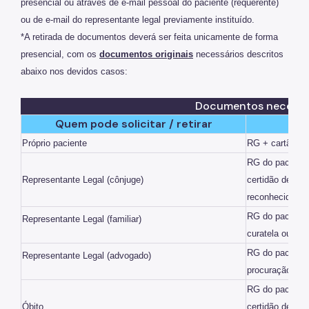
Resultado de Exames
presencial ou através de e-mail pessoal do paciente (requerente)
ou de e-mail do representante legal previamente instituído.
Exames
*A retirada de documentos deverá ser feita unicamente de forma
presencial, com os
documentos originais
necessários descritos
Amb. Descentralizados
abaixo nos devidos casos:
Hospedaria
Documentos necessá
Assistência Domiciliária
Quem pode solicitar / retirar
Canais de Comunicação
Próprio paciente
RG + cartão d
RG do paciente
Ouvidoria
Representante Legal (cônjuge)
certidão de ca
Programa Humanização
reconhecida
RG do paciente
Representante Legal
(familiar)
Brinquedoteca Betinho
curatela ou pr
Voluntariado
RG do paciente
Representante Legal
(advogado)
procuração ou o
Sala de Meditação
RG do paciente
Educação em Saúde
Óbito
certidão de ób