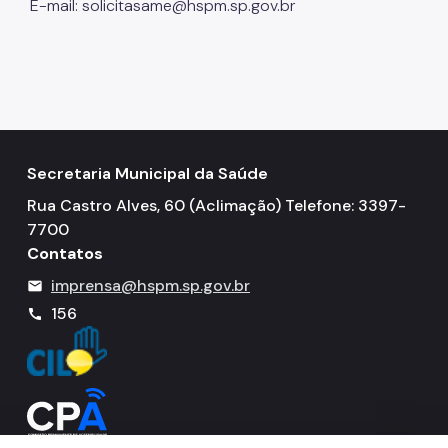
E-mail: solicitasame@hspm.sp.gov.br
Secretaria Municipal da Saúde
Rua Castro Alves, 60 (Aclimação) Telefone: 3397-
7700
Contatos
imprensa@hspm.sp.gov.br
mail
156
call