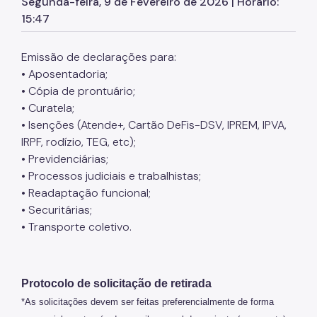
Segunda-feira, 9 de Fevereiro de 2026 | Horário:
Marcação de Consultas
15:47
Internação e Alta
Emissão de declarações para:
Visitas
• Aposentadoria;
• Cópia de prontuário;
Clínicas
• Curatela;
Comitê de Ética em Pesquisa
• Isenções (Atende+, Cartão DeFis-DSV, IPREM, IPVA,
IRPF, rodízio, TEG, etc);
Enfermagem
• Previdenciárias;
• Processos judiciais e trabalhistas;
Atendimento Urgência
• Readaptação funcional;
Pronto-Socorro Adulto
• Securitárias;
• Transporte coletivo.
Pronto-Socorro Infantil
Serviços
Protocolo de solicitação de retirada
SAME
*As solicitações devem ser feitas preferencialmente de forma