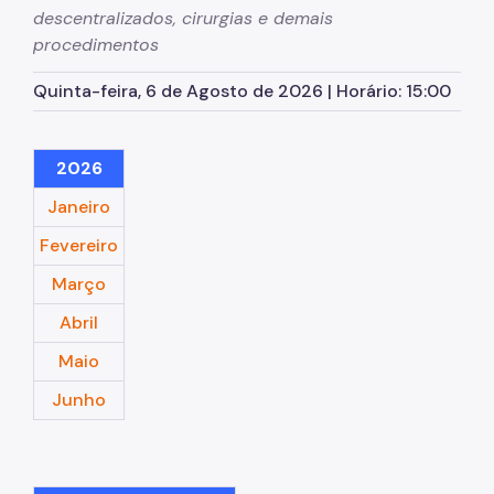
descentralizados, cirurgias e demais
Marcação de Consultas
procedimentos
Internação e Alta
Quinta-feira, 6 de Agosto de 2026 | Horário: 15:00
Visitas
Clínicas
2026
Comitê de Ética em Pesquisa
Janeiro
Enfermagem
Fevereiro
Atendimento Urgência
Março
Pronto-Socorro Adulto
Abril
Maio
Pronto-Socorro Infantil
Junho
Serviços
SAME