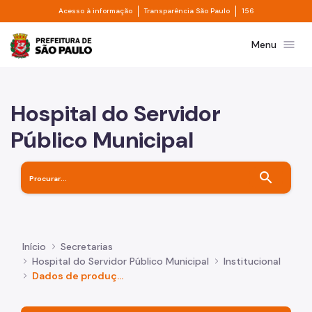
Divisor de acesso à informação
Divisor de transpa
Pular para o Conteúdo principal
Acesso à informação
Transparência São Paulo
156
Prefeitura de São Paulo
menu
Menu
Hospital do Servidor
Público Municipal
search
Início
Secretarias
Hospital do Servidor Público Municipal
Institucional
Dados de produção