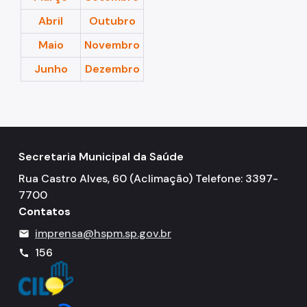
Abril
Outubro
Maio
Novembro
Junho
Dezembro
Secretaria Municipal da Saúde
Rua Castro Alves, 60 (Aclimação) Telefone: 3397-
7700
Contatos
imprensa@hspm.sp.gov.br
mail
156
call