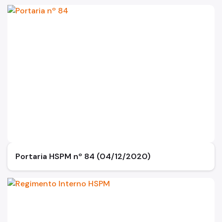
Exames
Amb. Descentralizados
Hospedaria
Assistência Domiciliária
Canais de Comunicação
Ouvidoria
Programa Humanização
Brinquedoteca Betinho
Portaria HSPM nº 84 (04/12/2020)
Voluntariado
Sala de Meditação
Educação em Saúde