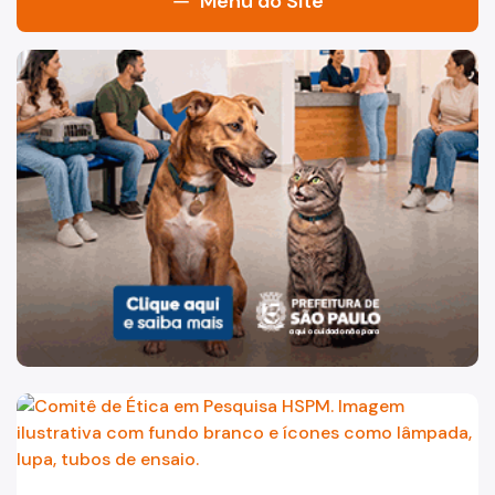
Menu do Site
Acesso à Informação
Imagem de um cachorro caramelo e uma gata rajada, olha
Participação Social
Quadro de Serviços
Agenda Superintendente
Institucional
Conselho Deliberativo e Fiscalizador (CDF)
Dados de Produção
Atendimento
Guia do Usuário
Matrícula
Marcação de Consultas