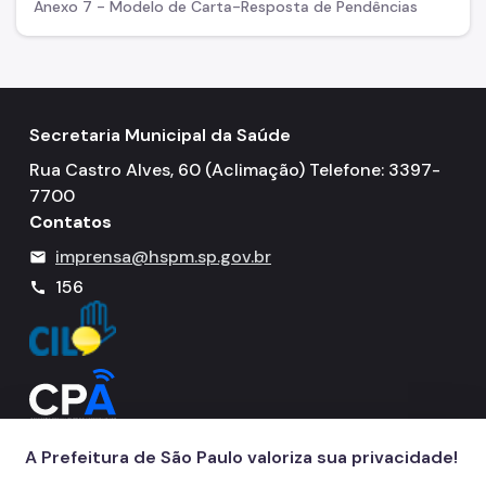
Anexo 7 - Modelo de Carta-Resposta de Pendências
Secretaria Municipal da Saúde
Rua Castro Alves, 60 (Aclimação) Telefone: 3397-
7700
Contatos
imprensa@hspm.sp.gov.br
mail
156
call
A Prefeitura de São Paulo valoriza sua privacidade!