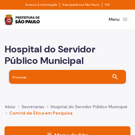
Divisor de acesso à informação
Divisor de transpa
Pular para o Conteúdo principal
Acesso à informação
Transparência São Paulo
156
Prefeitura de São Paulo
menu
Menu
Hospital do Servidor
Público Municipal
search
Início
Secretarias
Hospital do Servidor Público Municipal
Comitê de Ética em Pesquisa
menu