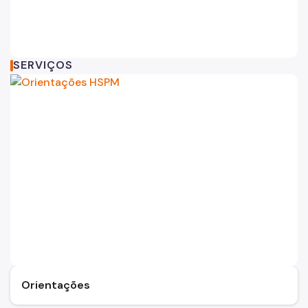
Internação e Alta
Visitas
Comitê de Ética em Pesquisa 
SERVIÇOS
Clínicas
Comitê de Ética em Pesquisa
Enfermagem
Atendimento Urgência
Pronto-Socorro Adulto
Pronto-Socorro Infantil
Serviços
SAME
Orientações
Resultado de Exames