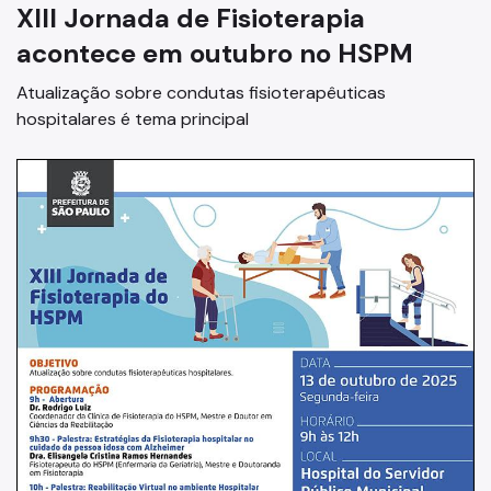
XIII Jornada de Fisioterapia
Marcação de Consultas
acontece em outubro no HSPM
Internação e Alta
Atualização sobre condutas fisioterapêuticas
Visitas
hospitalares é tema principal
Clínicas
Comitê de Ética em Pesquisa
Enfermagem
Atendimento Urgência
Pronto-Socorro Adulto
Pronto-Socorro Infantil
Serviços
SAME