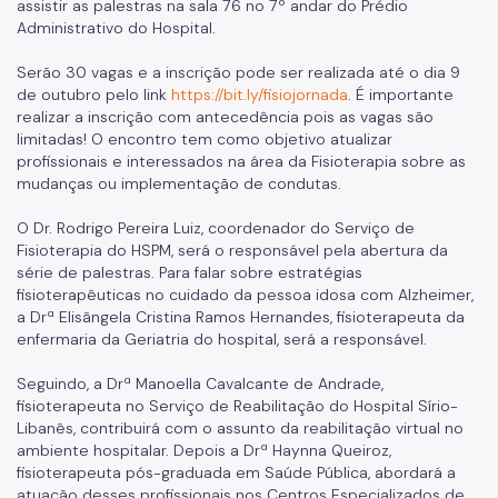
assistir as palestras na sala 76 no 7º andar do Prédio
Administrativo do Hospital.
Banco de Sangue
Serão 30 vagas e a inscrição pode ser realizada até o dia 9
Programa de Qualidade
de outubro pelo link
https://bit.ly/fisiojornada
. É importante
realizar a inscrição com antecedência pois as vagas são
Notícias
limitadas! O encontro tem como objetivo atualizar
profissionais e interessados na área da Fisioterapia sobre as
mudanças ou implementação de condutas.
O Dr. Rodrigo Pereira Luiz, coordenador do Serviço de
Fisioterapia do HSPM, será o responsável pela abertura da
série de palestras. Para falar sobre estratégias
fisioterapêuticas no cuidado da pessoa idosa com Alzheimer,
a Drª Elisângela Cristina Ramos Hernandes, fisioterapeuta da
enfermaria da Geriatria do hospital, será a responsável.
Seguindo, a Drª Manoella Cavalcante de Andrade,
fisioterapeuta no Serviço de Reabilitação do Hospital Sírio-
Libanês, contribuirá com o assunto da reabilitação virtual no
ambiente hospitalar. Depois a Drª Haynna Queiroz,
fisioterapeuta pós-graduada em Saúde Pública, abordará a
atuação desses profissionais nos Centros Especializados de