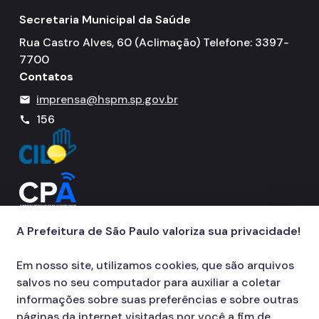
Secretaria Municipal da Saúde
Rua Castro Alves, 60 (Aclimação) Telefone: 3397-
7700
Contatos
imprensa@hspm.sp.gov.br
mail
156
call
A Prefeitura de São Paulo valoriza sua privacidade!
Em nosso site, utilizamos cookies, que são arquivos
salvos no seu computador para auxiliar a coletar
informações sobre suas preferências e sobre outras
páginas da internet visitadas por você a fim de