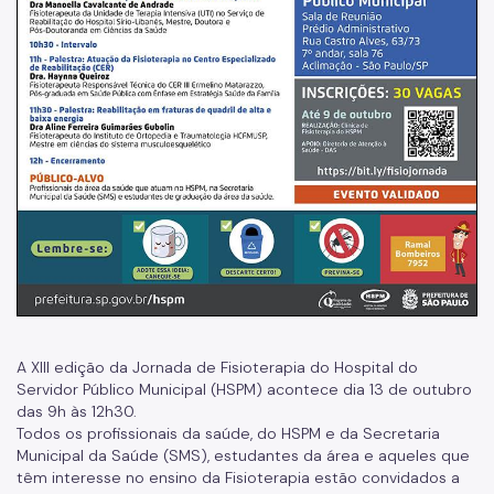
Resultado de Exames
Exames
Amb. Descentralizados
Hospedaria
Assistência Domiciliária
Canais de Comunicação
Ouvidoria
Programa Humanização
Brinquedoteca Betinho
A XIII edição da Jornada de Fisioterapia do Hospital do
Servidor Público Municipal (HSPM) acontece dia 13 de outubro
Voluntariado
das 9h às 12h30.
Todos os profissionais da saúde, do HSPM e da Secretaria
Sala de Meditação
Municipal da Saúde (SMS), estudantes da área e aqueles que
têm interesse no ensino da Fisioterapia estão convidados a
Educação em Saúde