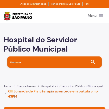
Divisor de acesso à informação
Divisor de transpa
Pular para o Conteúdo principal
Acesso à informação
Transparência São Paulo
156
Prefeitura de São Paulo
menu
Menu
Hospital do Servidor
Público Municipal
search
Início
Secretarias
Hospital do Servidor Público Municipal
XIII Jornada de Fisioterapia acontece em outubro no
HSPM