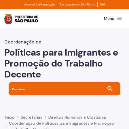
Divisor de acesso à informação
Divisor de transpa
Pular para o Conteúdo principal
Acesso à informação
Transparência São Paulo
156
Prefeitura de São Paulo
menu
Menu
Coordenação de
Políticas para Imigrantes e
Promoção do Trabalho
Decente
search
Início
Secretarias
Direitos Humanos e Cidadania
Coordenação de Políticas para Imigrantes e Promoção