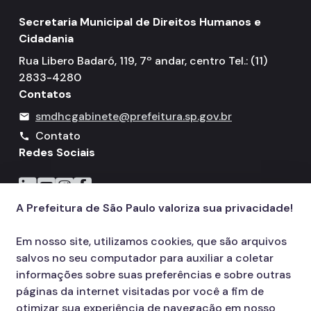
Secretaria Municipal de Direitos Humanos e
Cidadania
Rua Libero Badaró, 119, 7º andar, centro Tel.: (11)
2833-4280
Contatos
smdhcgabinete@prefeitura.sp.gov.br
mail
Contato
call
Redes Sociais
Icone do LinkedIn
Icone do YouTube
Icone do Instagram
Icone do Facebook
A Prefeitura de São Paulo valoriza sua privacidade!
Em nosso site, utilizamos cookies, que são arquivos
salvos no seu computador para auxiliar a coletar
informações sobre suas preferências e sobre outras
páginas da internet visitadas por você a fim de
otimizar sua experiência de navegação em nosso