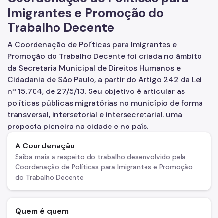
CRAI Oriana Jara
Imigrantes e Promoção do
CRAI Móvel
Trabalho Decente
Política Para a População Imigrante
A Coordenação de Políticas para Imigrantes e
Promoção do Trabalho Decente foi criada no âmbito
Plano Municipal
da Secretaria Municipal de Direitos Humanos e
Legislação
Cidadania de São Paulo, a partir do Artigo 242 da Lei
nº 15.764, de 27/5/13. Seu objetivo é articular as
Participação Social
políticas públicas migratórias no município de forma
transversal, intersetorial e intersecretarial, uma
Programas e Projetos
proposta pioneira na cidade e no país.
Portas Abertas
A Coordenação
Formação de Servidores
Saiba mais a respeito do trabalho desenvolvido pela
Coordenação de Políticas para Imigrantes e Promoção
Incidência Internacional
do Trabalho Decente
Mulheres e Imigrantes LGBTI+
Quem é quem
Promoção do Trabalho Decente