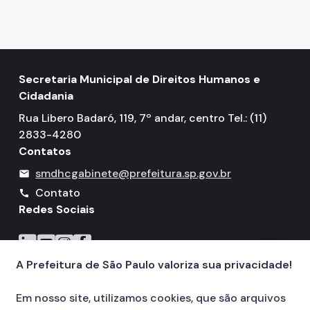
Secretaria Municipal de Direitos Humanos e
Cidadania
Rua Libero Badaró, 119, 7º andar, centro Tel.: (11)
2833-4280
Contatos
smdhcgabinete@prefeitura.sp.gov.br
mail
Contato
call
Redes Sociais
Icone do LinkedIn
Icone do YouTube
Icone do Instagram
Icone do Facebook
A Prefeitura de São Paulo valoriza sua privacidade!
Em nosso site, utilizamos cookies, que são arquivos