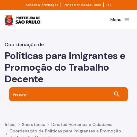
Divisor de acesso à informação
Divisor de transpa
Pular para o Conteúdo principal
Acesso à informação
Transparência São Paulo
156
Prefeitura de São Paulo
menu
Menu
Coordenação de
Políticas para Imigrantes e
Promoção do Trabalho
Decente
search
Início
Secretarias
Direitos Humanos e Cidadania
Coordenação de Políticas para Imigrantes e Promoção