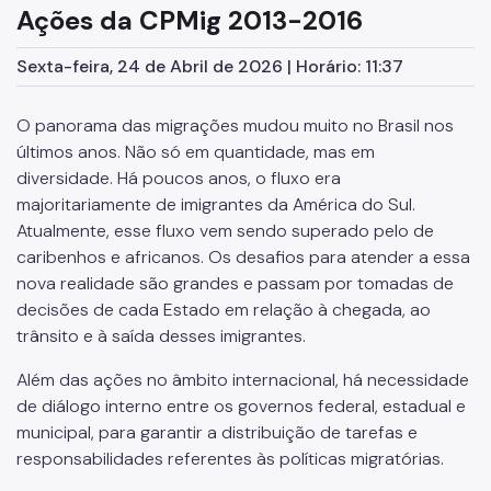
Ações da CPMig 2013-2016
CRAI Oriana Jara
Sexta-feira, 24 de Abril de 2026 | Horário: 11:37
CRAI Móvel
Política Para a População Imigrante
O panorama das migrações mudou muito no Brasil nos
últimos anos. Não só em quantidade, mas em
Plano Municipal
diversidade. Há poucos anos, o fluxo era
Legislação
majoritariamente de imigrantes da América do Sul.
Atualmente, esse fluxo vem sendo superado pelo de
Participação Social
caribenhos e africanos. Os desafios para atender a essa
nova realidade são grandes e passam por tomadas de
Programas e Projetos
decisões de cada Estado em relação à chegada, ao
Portas Abertas
trânsito e à saída desses imigrantes.
Formação de Servidores
Além das ações no âmbito internacional, há necessidade
de diálogo interno entre os governos federal, estadual e
Incidência Internacional
municipal, para garantir a distribuição de tarefas e
Mulheres e Imigrantes LGBTI+
responsabilidades referentes às políticas migratórias.