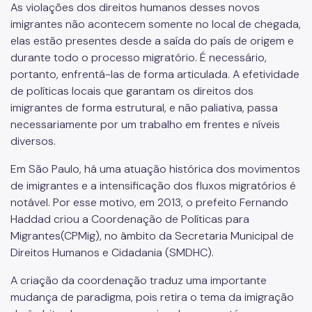
Promoção do Trabalho Decente
As violações dos direitos humanos desses novos
imigrantes não acontecem somente no local de chegada,
COMTRAE
elas estão presentes desde a saída do país de origem e
durante todo o processo migratório. É necessário,
Trabalho Escravo: Como Denunciar
portanto, enfrentá-las de forma articulada. A efetividade
de políticas locais que garantam os direitos dos
Inclusão Econômica e Produtiva
imigrantes de forma estrutural, e não paliativa, passa
necessariamente por um trabalho em frentes e níveis
diversos.
Em São Paulo, há uma atuação histórica dos movimentos
de imigrantes e a intensificação dos fluxos migratórios é
notável. Por esse motivo, em 2013, o prefeito Fernando
Haddad criou a Coordenação de Políticas para
Migrantes(CPMig), no âmbito da Secretaria Municipal de
Direitos Humanos e Cidadania (SMDHC).
A criação da coordenação traduz uma importante
mudança de paradigma, pois retira o tema da imigração