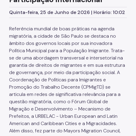
CRAI Oriana Jara
Quinta-feira, 25 de Junho de 2026 | Horário: 10:02
CRAI Móvel
Referência mundial de boas práticas na agenda
Política Para a População Imigrante
migratória, a cidade de São Paulo se destaca no
âmbito dos governos locais por sua inovadora
Plano Municipal
Política Municipal para a População Imigrante. Trata-
Legislação
se de uma abordagem transversal e intersetorial na
garantia de direitos de migrantes e em sua estrutura
Participação Social
de governança, por meio da participação social. A
Programas e Projetos
Coordenação de Políticas para Imigrantes e
Promoção do Trabalho Decente (CPMigTD) se
Portas Abertas
articula em redes de significativa relevância para a
questão migratória, como o Fórum Global de
Formação de Servidores
Migração e Desenvolvimento – Mecanismo de
Incidência Internacional
Prefeitos, a URBELAC - Urban European and Latin
American and Caribbean Cities e a Migracidades.
Mulheres e Imigrantes LGBTI+
Além disso, fez parte do Mayors Migration Council,