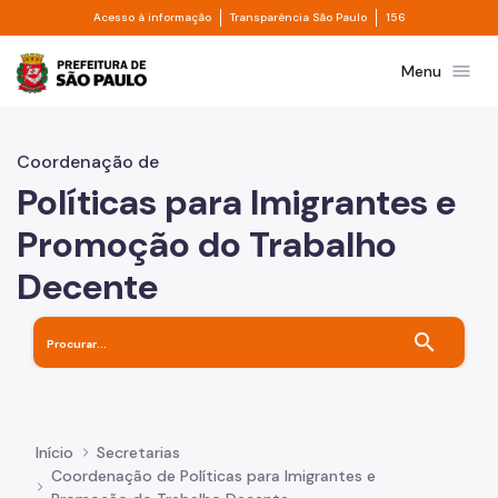
Divisor de acesso à informação
Divisor de transpa
Pular para o Conteúdo principal
Acesso à informação
Transparência São Paulo
156
Prefeitura de São Paulo
menu
Menu
Coordenação de
Políticas para Imigrantes e
Promoção do Trabalho
Decente
search
Início
Secretarias
Coordenação de Políticas para Imigrantes e