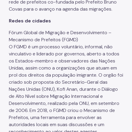
rede de prefeitos co-fundada pelo Prefeito Bruno
Promoção do Trabalho Decente
Covas para o avanço na agenda das migrações.
COMTRAE
Redes de cidades
Trabalho Escravo: Como Denunciar
Fórum Global de Migração e Desenvolvimento –
Mecanismo de Prefeitos (FGMD)
Inclusão Econômica e Produtiva
O FGMD é um processo voluntário, informal, não
vinculativo e liderado por governos, aberto a todos
os Estados-membro e observadores das Nações
Unidas, assim como a organizações que atuam em
prol dos direitos da população imigrante. O orgão foi
criado sob proposta do Secretário-Geral das
Nações Unidas (ONU), Kofi Anan, durante o Diálogo
de Alto Nível sobre Migração Internacional e
Desenvolvimento, realizado pela ONU, em setembro
de 2006. Em 2018, o FGMD criou o Mecanismo de
Prefeitos, uma ferramenta para envolver as
autoridades locais em suas discussões e um
reconhecimento ao valor destes agentes.