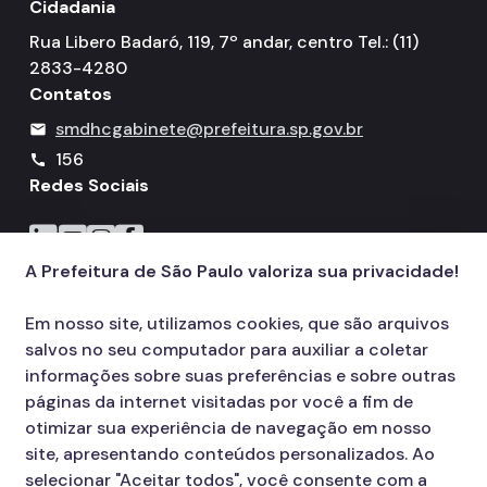
Cidadania
Rua Libero Badaró, 119, 7º andar, centro Tel.: (11)
2833-4280
Contatos
smdhcgabinete@prefeitura.sp.gov.br
mail
156
call
Redes Sociais
Icone do LinkedIn
Icone do YouTube
Icone do Instagram
Icone do Facebook
A Prefeitura de São Paulo valoriza sua privacidade!
Em nosso site, utilizamos cookies, que são arquivos
salvos no seu computador para auxiliar a coletar
informações sobre suas preferências e sobre outras
páginas da internet visitadas por você a fim de
otimizar sua experiência de navegação em nosso
site, apresentando conteúdos personalizados. Ao
selecionar "Aceitar todos", você consente com a