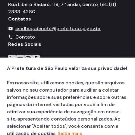
Rua Libero Badaró, 119, 7º andar, centro Tel.: (11)
2833-4280
Contatos
smdhcgabinete@prefeitura.sp.gov.br
mail
Contato
call
Redes Sociais
Icone do LinkedIn
Icone do YouTube
Icone do Instagram
Icone do Facebook
A Prefeitura de São Paulo valoriza sua privacidade!
Em nosso site, utilizamos cookies, que são arquivos
salvos no seu computador para auxiliar a coletar
informações sobre suas preferências e sobre outras
páginas da internet visitadas por você a fim de
otimizar sua experiência de navegação em nosso
site, apresentando conteúdos personalizados. Ao
selecionar "Aceitar todos", você consente com a
utilização de cookies.
Saiba mais