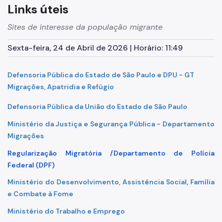
Links úteis
CRAI Oriana Jara
Sites de interesse da população migrante
CRAI Móvel
Sexta-feira, 24 de Abril de 2026 | Horário: 11:49
Política Para a População Imigrante
Plano Municipal
Defensoria Pública do Estado de São Paulo
e
DPU - GT
Migrações, Apatridia e Refúgio
Legislação
Defensoria Pública da União do Estado de São Paulo
Participação Social
Ministério da Justiça e Segurança Pública
- Departamento
Programas e Projetos
Migrações
Portas Abertas
Regularização Migratória /
Departamento de Polícia
Federal (DPF)
Formação de Servidores
Ministério do Desenvolvimento, Assistência Social, Família
Incidência Internacional
e Combate à Fome
Mulheres e Imigrantes LGBTI+
Ministério do Trabalho e
Emprego