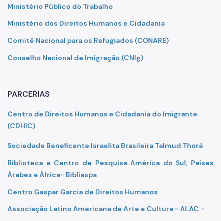
Promoção do Trabalho Decente
Ministério Público do Trabalho
Ministério dos Direitos Humanos e Cidadania
COMTRAE
Comitê Nacional para os Refugiados (CONARE)
Trabalho Escravo: Como Denunciar
Conselho Nacional de Imigração (CNIg)
Inclusão Econômica e Produtiva
PARCERIAS
Centro de Direitos Humanos e Cidadania do Imigrante
(CDHIC)
Sociedade Beneficente Israelita Brasileira Talmud Thorá
Biblioteca e Centro de Pesquisa América do Sul, Países
Árabes e África-
Bibliaspa
Centro Gaspar Garcia de Direitos Humanos
Associação Latino Americana de Arte e Cultura
-
ALAC -