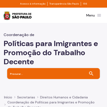
Divisor de acesso à informação
Divisor de transpa
Pular para o Conteúdo principal
Acesso à informação
Transparência São Paulo
156
Prefeitura de São Paulo
menu
Menu
Coordenação de
Políticas para Imigrantes e
Promoção do Trabalho
Decente
search
Início
Secretarias
Direitos Humanos e Cidadania
Coordenação de Políticas para Imigrantes e Promoção