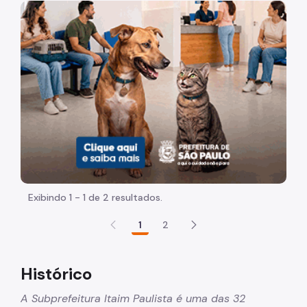
Acesso à Informação
Imagem de um cachorro caramelo e uma gata rajada, ol
Participação Social
Quadro de Serviços
Organização
Histórico
Dados
Equipamentos Públicos
Infocidade
Exibindo 1 - 1 de 2 resultados.
Plano Regional
1
2
Execução Orçamentária
Licitações
Histórico
SP Mais Fácil
A Subprefeitura Itaim Paulista é uma das 32