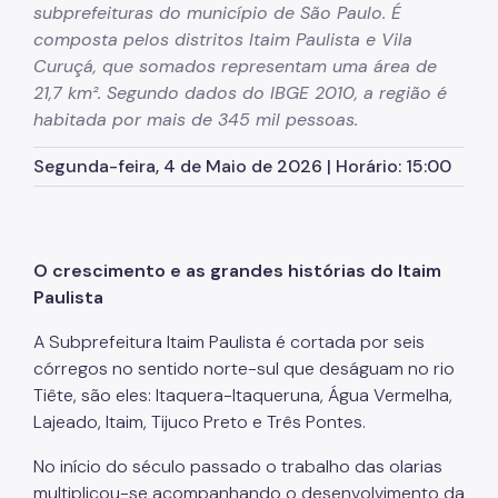
subprefeituras do município de São Paulo. É
Zeladoria Urbana
composta pelos distritos Itaim Paulista e Vila
Cata-Bagulho
Curuçá, que somados representam uma área de
21,7 km². Segundo dados do IBGE 2010, a região é
Termo de Cooperação
habitada por mais de 345 mil pessoas.
Programa de Metas
Segunda-feira, 4 de Maio de 2026 | Horário: 15:00
Notícias
O crescimento e as grandes histórias do Itaim
Paulista
A Subprefeitura Itaim Paulista é cortada por seis
córregos no sentido norte-sul que deságuam no rio
Tiête, são eles: Itaquera-Itaqueruna, Água Vermelha,
Lajeado, Itaim, Tijuco Preto e Três Pontes.
No início do século passado o trabalho das olarias
multiplicou-se acompanhando o desenvolvimento da