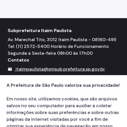
Subprefeitura Itaim Paulista
Av. Marechal Tito, 3012 Itaim Paulista - 08160-495
Tel: (11) 2572-5400 Horário de Funcionamento
Segunda a Sexta-feira 08h00 às 17h00
Contatos
itaimpaulista@smsub.prefeitura.sp.gov.br
mail
156
call
A Prefeitura de São Paulo valoriza sua privacidade!
Em nosso site, utilizamos cookies, que são arquivos
salvos no seu computador para auxiliar a coletar
informações sobre suas preferências e sobre outras
páginas da internet visitadas por você a fim de
otimizar sua experiência de navegação em nosso