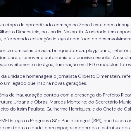
a etapa de aprendizado começa na Zona Leste com a inaugur
Gilberto Dimenstein, no Jardim Nazareth. A unidade tem capa
s, oferecendo educação integral com foco no desenvolviment
conta com salas de aula, brinquedoteca, playground, refeitóri
dos para promover a autonomia e o convívio escolar. A escol
aproveitamento de água, iluminação em LED e módulos fotovo
da unidade homenageia o jornalista Gilberto Dimenstein, refe
o um legado que inspira novas gerações.
ônia de inauguração contou com a presença do Prefeito Ricar
trutura Urbana e Obras, Marcos Monteiro; do Secretário Muni
ito do Itaim Paulista, Guilherme Henriques; e do Chefe de Gab
EMEI integra o Programa São Paulo Integral (SPI), que busca a
de em toda a cidade, com espaços modernos e estruturados 