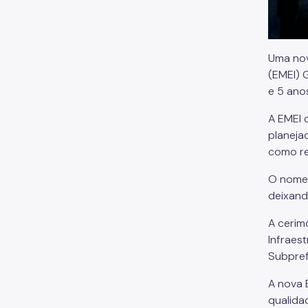
Uma nov
(EMEI) 
e 5 ano
A EMEI 
planeja
como re
O
nome 
deixand
A cerim
Infraes
Subprefe
A nova 
qualida