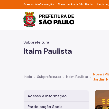
Pular para o Conteúdo principal
Divisor de acesso à informação
Divisor d
Acesso à informação
Transparência São Paulo
Legisla
Prefeitura de São Pa
Subprefeitura
Itaim Paulista
Nova EME
Início
Subprefeituras
Itaim Paulista
Jardim N
Imagem 
Acesso à Informação
Participação Social