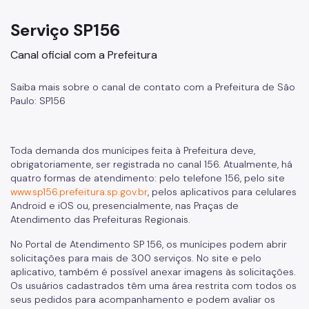
Zeladoria Urbana
Serviço SP156
Cata-Bagulho
Canal oficial com a Prefeitura
Termo de Cooperação
Saiba mais sobre o canal de contato com a Prefeitura de São
Programa de Metas
Paulo: SP156
Notícias
Toda demanda dos munícipes feita à Prefeitura deve,
obrigatoriamente, ser registrada no canal 156. Atualmente, há
quatro formas de atendimento: pelo telefone 156, pelo site
www.sp156.prefeitura.sp.gov.br
, pelos aplicativos para celulares
Android e iOS ou, presencialmente, nas Praças de
Atendimento das Prefeituras Regionais.
No Portal de Atendimento SP 156, os munícipes podem abrir
solicitações para mais de 300 serviços. No site e pelo
aplicativo, também é possível anexar imagens às solicitações.
Os usuários cadastrados têm uma área restrita com todos os
seus pedidos para acompanhamento e podem avaliar os