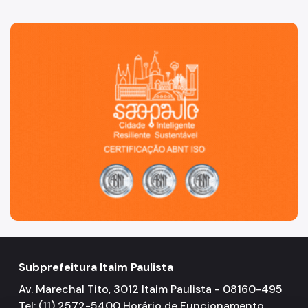
São Paulo, cidade inteligente, resiliente e sustentável
Subprefeitura Itaim Paulista
Av. Marechal Tito, 3012 Itaim Paulista - 08160-495
Tel: (11) 2572-5400 Horário de Funcionamento