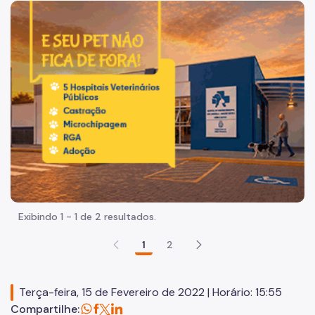
Acesso à Informação
Imagem de um cachorro caramelo e uma gata rajada, olha
Participação Social
Quadro de Serviços
Organização
Histórico
Dados
Equipamentos Públicos
Infocidade
Exibindo 1 - 1 de 2 resultados.
Plano Regional
1
2
Execução Orçamentária
Licitações
Terça-feira, 15 de Fevereiro de 2022 | Horário: 15:55
SP Mais Fácil
Compartilhe: