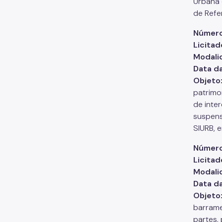
Urbana 
de Refer
Número
Licitad
Modali
Data d
Objeto
patrimo
de inte
suspens
SIURB, 
Número
Licitad
Modali
Data d
Objeto
barrame
partes,