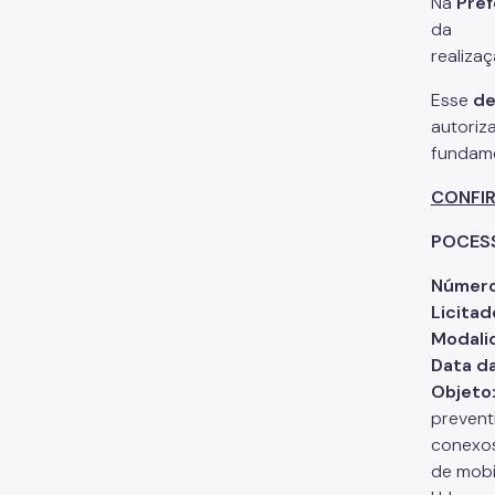
Na
Pref
da
realiza
Esse
de
autoriz
fundame
CONFIR
POCESS
Número
Licitad
Modali
Data d
Objeto
preventi
conexos
de mobi