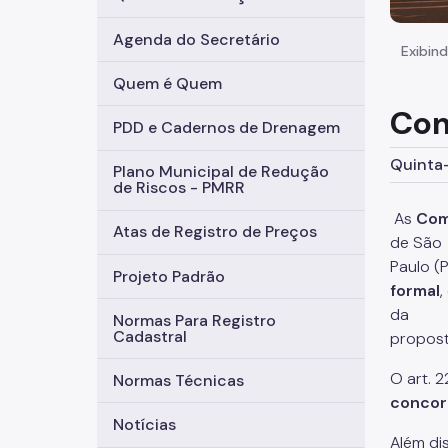
Agenda do Secretário
Exibind
Quem é Quem
Com
PDD e Cadernos de Drenagem
Quinta-
Plano Municipal de Redução
de Riscos - PMRR
As
Com
Atas de Registro de Preços
de São
Paulo (
Projeto Padrão
formal
da
Normas Para Registro
Cadastral
propost
O art. 
Normas Técnicas
concor
Notícias
Além di