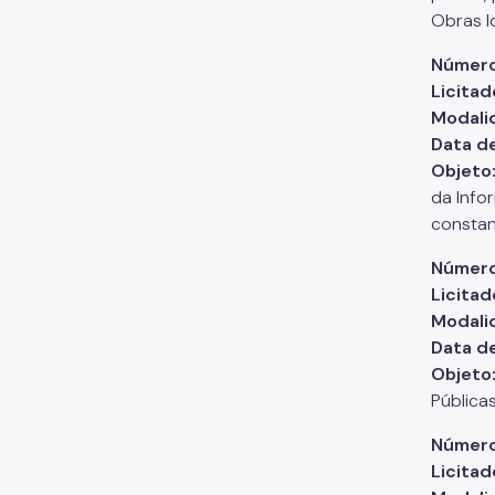
Obras l
Número
Licitad
Modali
Data d
Objeto
da Info
constan
Número
Licitad
Modali
Data d
Objeto
Pública
Número
Licitad