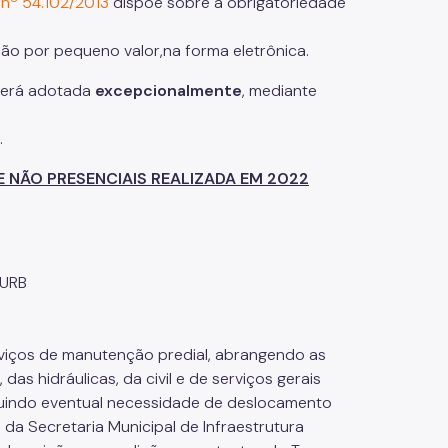
 nº 54.102/2013
dispõe sobre a obrigatoriedade
ção por pequeno valor,na forma eletrônica.
será adotada
excepcionalmente
, mediante
.
E NÃO PRESENCIAIS REALIZADA EM 2022
IURB
viços de manutenção predial, abrangendo as
 das hidráulicas, da civil e de serviços gerais
uindo eventual necessidade de deslocamento
 da Secretaria Municipal de Infraestrutura