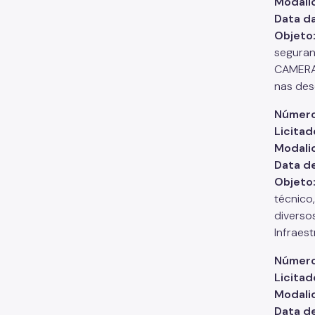
Modali
Data d
Objeto
seguran
CAMERAS
nas des
Número
Licitad
Modali
Data d
Objeto
técnico
diverso
Infraest
Número
Licitad
Modali
Data d