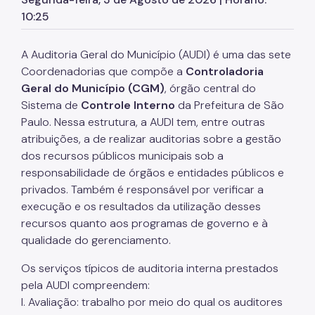
10:25
Zeladoria Urbana
Cata-Bagulho
A Auditoria Geral do Município (AUDI) é uma das sete
Termo de Cooperação
Coordenadorias que compõe a
Controladoria
Geral do Município (CGM)
, órgão central do
Programa de Metas
Sistema de
Controle Interno
da Prefeitura de São
Paulo. Nessa estrutura, a AUDI tem, entre outras
Noticias
atribuições, a de realizar auditorias sobre a gestão
Contate Nossos Servidores
dos recursos públicos municipais sob a
responsabilidade de órgãos e entidades públicos e
privados. Também é responsável por verificar a
execução e os resultados da utilização desses
recursos quanto aos programas de governo e à
qualidade do gerenciamento.
Os serviços típicos de auditoria interna prestados
pela AUDI compreendem:
I. Avaliação: trabalho por meio do qual os auditores