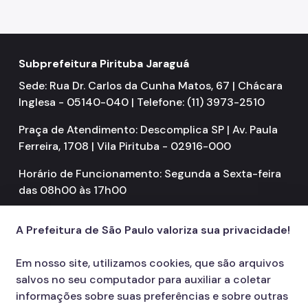
Zeladoria Urbana
Cata-Bagulho
Subprefeitura Pirituba Jaraguá
CADES/PJ
Sede: Rua Dr. Carlos da Cunha Matos, 67 | Chácara
Inglesa - 05140-040 | Telefone: (11) 3973-2510
CPM/PJ
Praça de Atendimento: Descomplica SP | Av. Paula
Termo de Cooperação
Ferreira, 1708 | Vila Pirituba - 02916-000
Programa de Metas
Horário de Funcionamento: Segunda a Sexta-feira
Notícias
das 08h00 às 17h00
A Prefeitura de São Paulo valoriza sua privacidade!
Em nosso site, utilizamos cookies, que são arquivos
salvos no seu computador para auxiliar a coletar
informações sobre suas preferências e sobre outras