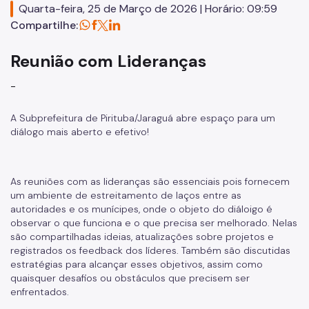
Quarta-feira, 25 de Março de 2026 | Horário: 09:59
Compartilhe:
Zeladoria Urbana
Cata-Bagulho
Reunião com Lideranças
CADES/PJ
-
CPM/PJ
A Subprefeitura de Pirituba/Jaraguá abre espaço para um
diálogo mais aberto e efetivo!
Termo de Cooperação
Programa de Metas
As reuniões com as lideranças são essenciais pois fornecem
Notícias
um ambiente de estreitamento de laços entre as
autoridades e os munícipes, onde o objeto do diáloigo é
observar o que funciona e o que precisa ser melhorado. Nelas
são compartilhadas ideias, atualizações sobre projetos e
registrados os feedback dos líderes. Também são discutidas
estratégias para alcançar esses objetivos, assim como
quaisquer desafios ou obstáculos que precisem ser
enfrentados.