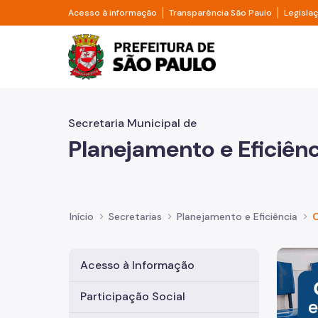
Pular para o Conteúdo principal
Divisor de acesso à informação
Divisor d
Acesso à informação
Transparência São Paulo
Legisla
Prefeitura de São Pa
Secretaria Municipal de
Planejamento e Eficiênc
Início
Secretarias
Planejamento e Eficiência
Imagem 
Acesso à Informação
Participação Social