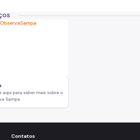
Capa do s
IÇOS
e
 aqui para saber mais sobre o
va Sampa
Contatos