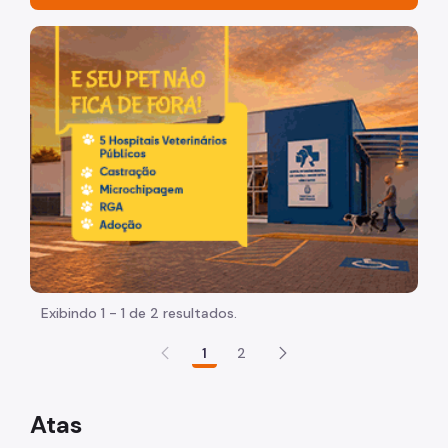
Acesso à Informação
Imagem de um cachorro caramelo e uma gata rajada, ol
Participação Social
Quadro de Serviços
Proteção de Dados Pessoais
Agenda do Secretário
A Secretaria
Equipe
Legislação Municipal
Exibindo 1 - 1 de 2 resultados.
Planejamento e Eficiência
1
2
Programa de Metas
Atas
Orçamento