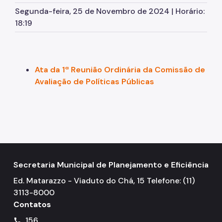
ObservaSampa
Segunda-feira, 25 de Novembro de 2024 | Horário:
18:19
Comissão de Avaliação de Políticas Públicas
Comitê Gestor do Contrato de Concessão da Sabesp
Notícias
Ata da 1ª Reunião Ordinária da Comissão de
Avaliação de Políticas Públicas
Secretaria Municipal de Planejamento e Eficiência
Ed. Matarazzo - Viaduto do Chá, 15 Telefone: (11)
3113-8000
Contatos
156
call