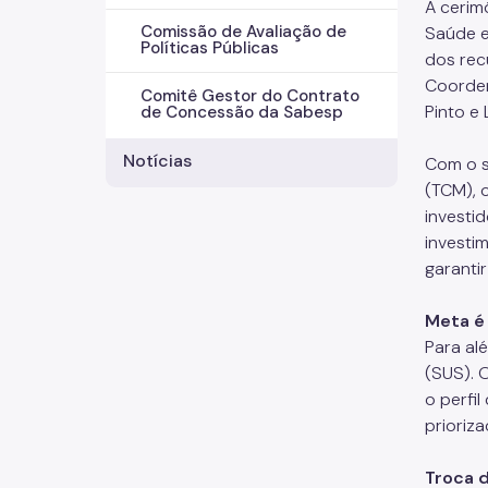
A cerimô
Comissão de Avaliação de
Saúde e
Políticas Públicas
dos rec
Coorden
Comitê Gestor do Contrato
Pinto e 
de Concessão da Sabesp
Notícias
Com o s
(TCM), 
investid
investi
garanti
Meta é
Para al
(SUS). 
o perfi
prioriza
Troca 