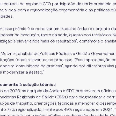
as equipes da Asplan e CFO participarão de um intercâmbio e
ncia local com a regionalização orçamentária e as políticas p
ldades.
r esse prêmio é concretizar um trabalho árduo e conjunto da
pensar na execução, tanto na sede, quanto nos territórios. N
lização e elevar ainda mais os resultados", comemora o analist
 Metzner, analista de Políticas Públicas e Gestão Governamen
itações foram relevantes no processo. “Essa aproximação c
dadeira 'comunidade de práticas', agindo por diferentes vias p
 e modernizar a gestão."
eamento à solução técnica
o de 2025, as equipes da Asplan e CFO promoveram oficina
adorias Regionais de Saúde (CRSs) para diagnosticar e corrig
luxos de trabalho, orientações técnicas e melhorar o desem
to 77% regionalizado, frente aos 49% registrados em 2024.
mento para levar a saúde pública a cada região da cidade. C