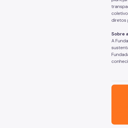
transpa
coletiv
diretos
Sobre 
A Funda
sustent
Fundada
conheci
São Paul