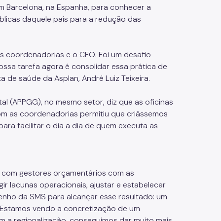
m Barcelona, na Espanha, para conhecer a
úblicas daquele país para a redução das
s coordenadorias e o CFO. Foi um desafio
ossa tarefa agora é consolidar essa prática de
a de saúde da Asplan, André Luiz Teixeira.
tal (APPGG), no mesmo setor, diz que as oficinas
om as coordenadorias permitiu que criássemos
ara facilitar o dia a dia de quem executa as
s com gestores orçamentários com as
ir lacunas operacionais, ajustar e estabelecer
penho da SMS para alcançar esse resultado: um
 "Estamos vendo a concretização de um
om a regionalização, conseguimos dar muito mais