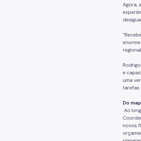
Agora, 
experiê
desigua
“Recebe
enorme 
regiona
Rodrigo
e capac
uma ver
tarefas
Do map
Ao long
Coorden
novos f
orçamen
planeja