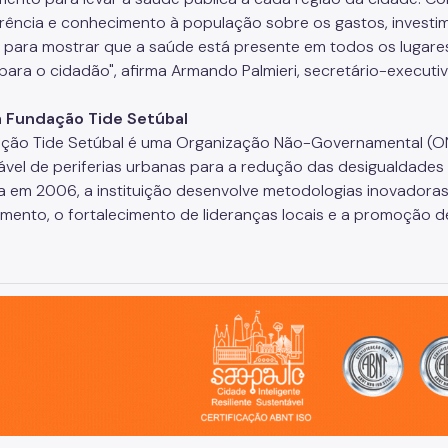
rência e conhecimento à população sobre os gastos, investi
o para mostrar que a saúde está presente em todos os lugare
 para o cidadão", afirma Armando Palmieri, secretário-executi
a Fundação Tide Setúbal
ção Tide Setúbal é uma Organização Não-Governamental (O
ável de periferias urbanas para a redução das desigualdades 
 em 2006, a instituição desenvolve metodologias inovadoras
mento, o fortalecimento de lideranças locais e a promoção de 
o, cidade inteligente, resiliente e sustentável