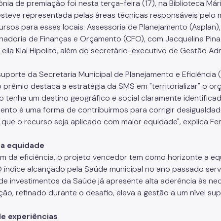
nia de premiação foi nesta terça-feira (17), na Biblioteca Már
steve representada pelas áreas técnicas responsáveis pelo 
ursos para esses locais: Assessoria de Planejamento (Asplan
adoria de Finanças e Orçamento (CFO), com Jacqueline Pina
Leila Klai Hipolito, além do secretário-executivo de Gestão Ad
uporte da Secretaria Municipal de Planejamento e Eficiência 
o prêmio destaca a estratégia da SMS em "territorializar" o 
o tenha um destino geográfico e social claramente identificado
mento é uma forma de contribuirmos para corrigir desigualdad
r que o recurso seja aplicado com maior equidade", explica Fe
 a equidade
ém da eficiência, o projeto vencedor tem como horizonte a eq
O índice alcançado pela Saúde municipal no ano passado ser
l de investimentos da Saúde já apresente alta aderência às nec
ção, refinado durante o desafio, eleva a gestão a um nível sup
de experiências