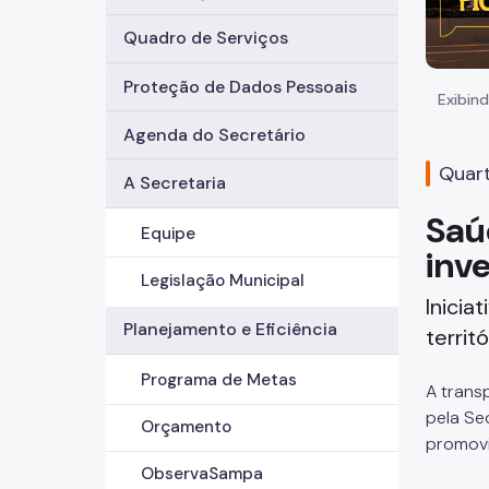
Quadro de Serviços
Proteção de Dados Pessoais
Exibind
Agenda do Secretário
Quart
A Secretaria
Saú
Equipe
inv
Legislação Municipal
Inicia
Planejamento e Eficiência
territ
Programa de Metas
A trans
pela Se
Orçamento
promovi
ObservaSampa