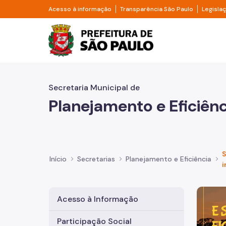
Pular para o Conteúdo principal
Divisor de acesso à informação
Divisor d
Acesso à informação
Transparência São Paulo
Legisla
Prefeitura de São Pa
Secretaria Municipal de
Planejamento e Eficiênc
S
Início
Secretarias
Planejamento e Eficiência
i
Imagem 
Acesso à Informação
Participação Social