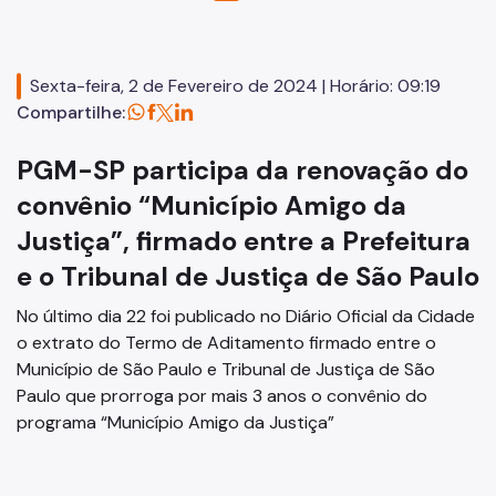
Resolução de Conflitos - CEJUSC
Notícias
Sexta-feira, 2 de Fevereiro de 2024 | Horário: 09:19
Compartilhe:
Área do Servidor
PGM-SP participa da renovação do
Procedimentos Disciplinares
convênio “Município Amigo da
Biblioteca Digital (Pareceres, catálogos, livros e artigos)
Justiça”, firmado entre a Prefeitura
e o Tribunal de Justiça de São Paulo
No último dia 22 foi publicado no Diário Oficial da Cidade
o extrato do Termo de Aditamento firmado entre o
Município de São Paulo e Tribunal de Justiça de São
Paulo que prorroga por mais 3 anos o convênio do
programa “Município Amigo da Justiça”