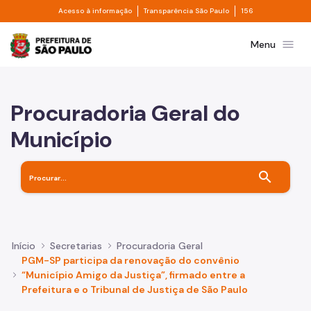
Divisor de acesso à informação
Divisor de transpa
Pular para o Conteúdo principal
Acesso à informação
Transparência São Paulo
156
Prefeitura de São Paulo
menu
Menu
Procuradoria Geral do
Município
search
Início
Secretarias
Procuradoria Geral
PGM-SP participa da renovação do convênio
“Município Amigo da Justiça”, firmado entre a
Prefeitura e o Tribunal de Justiça de São Paulo