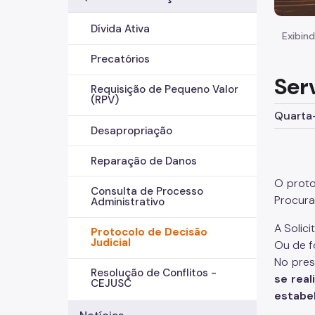
Dívida Ativa
Exibind
Precatórios
Ser
Requisição de Pequeno Valor
(RPV)
Quarta-
Desapropriação
Reparação de Danos
O proto
Consulta de Processo
Procura
Administrativo
A Solic
Protocolo de Decisão
Judicial
Ou de f
No pres
Resolução de Conflitos -
se rea
CEJUSC
estabel