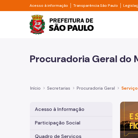
Pular para o Conteúdo principal
Divisor de acesso à informação
Divisor d
Acesso à informação
Transparência São Paulo
Legisla
Prefeitura de São Pa
Procuradoria Geral do 
Início
Secretarias
Procuradoria Geral
Serviço
Imagem 
Acesso à Informação
Participação Social
Quadro de Serviços