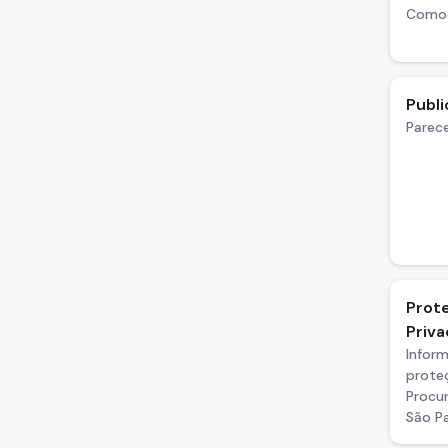
Comod
Publ
Parece
Prot
Priv
Infor
prote
Procur
São Pa