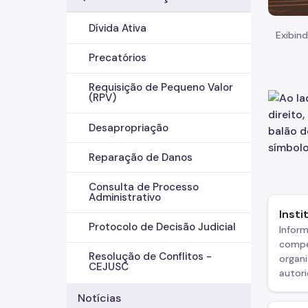
Dívida Ativa
Exibind
Precatórios
Requisição de Pequeno Valor
(RPV)
Desapropriação
Reparação de Danos
Consulta de Processo
Administrativo
Insti
Protocolo de Decisão Judicial
Infor
compe
Resolução de Conflitos -
organi
CEJUSC
autori
Notícias