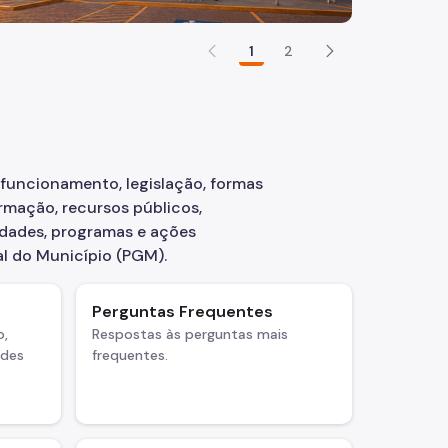
1
2
 funcionamento, legislação, formas
rmação, recursos públicos,
vidades, programas e ações
l do Município (PGM).
Perguntas Frequentes
o,
Respostas às perguntas mais
ades
frequentes.