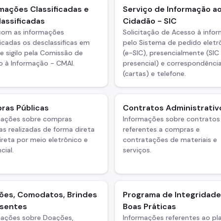
mações Classificadas e
Serviço de Informação a
assificadas
Cidadão - SIC
 com as informações
Solicitação de Acesso à info
ficadas os desclassificas em
pelo Sistema de pedido eletr
e sigilo pela Comissão de
(e-SIC), presencialmente (SIC
o à Informação - CMAI.
presencial) e correspondência
(cartas) e telefone.
ras Públicas
Contratos Administrativ
mações sobre compras
Informações sobre contratos
as realizadas de forma direta
referentes a compras e
ireta por meio eletrônico e
contratações de materiais e
cial.
serviços.
ões, Comodatos, Brindes
Programa de Integridade
esentes
Boas Práticas
mações sobre Doações,
Informações referentes ao pl