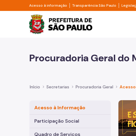
Pular para o Conteúdo principal
Divisor de acesso à informação
Divisor d
Acesso à informação
Transparência São Paulo
Legisla
Prefeitura de São Pa
Procuradoria Geral do 
Início
Secretarias
Procuradoria Geral
Acesso
Imagem 
Acesso à Informação
Participação Social
Quadro de Serviços