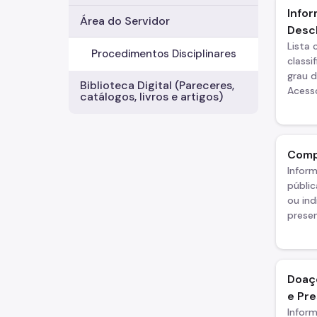
Infor
Área do Servidor
Descl
Lista
Procedimentos Disciplinares
classi
grau d
Biblioteca Digital (Pareceres,
Acess
catálogos, livros e artigos)
Comp
Infor
públic
ou ind
presen
Doaç
e Pr
Infor