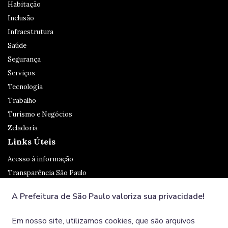
Habitação
Inclusão
Infraestrutura
Saúde
Segurança
Serviços
Tecnologia
Trabalho
Turismo e Negócios
Zeladoria
Links Úteis
Acesso à informação
Transparência São Paulo
Legislação
A Prefeitura de São Paulo valoriza sua privacidade!
Ouvidoria
SP 156
Em nosso site, utilizamos cookies, que são arquivos
Diário Oficial