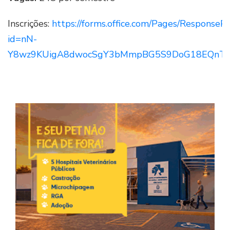
Inscrições:
https://forms.office.com/Pages/ResponseP
id=nN-
Y8wz9KUigA8dwocSgY3bMmpBG5S9DoG18EQnT
Imag