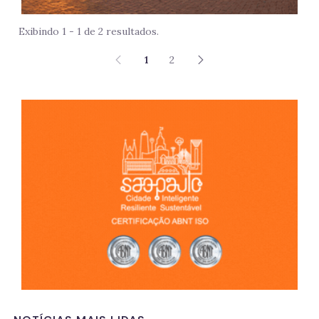
Exibindo 1 - 1 de 2 resultados.
1
2
São 