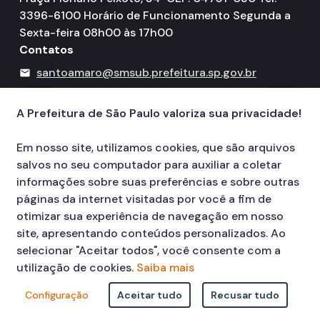
3396-6100 Horário de Funcionamento Segunda a
Sexta-feira 08h00 às 17h00
Contatos
santoamaro@smsub.prefeitura.sp.gov.br
mail
156
call
A Prefeitura de São Paulo valoriza sua privacidade!
Em nosso site, utilizamos cookies, que são arquivos
salvos no seu computador para auxiliar a coletar
informações sobre suas preferências e sobre outras
páginas da internet visitadas por você a fim de
otimizar sua experiência de navegação em nosso
site, apresentando conteúdos personalizados. Ao
selecionar "Aceitar todos", você consente com a
utilização de cookies.
Saiba mais
Configuração
Aceitar tudo
Recusar tudo
© COPYRIGHT 2026,
Prefeitura Municipal de São Paulo Viaduto do Cha,
15 - Centro - CEP: 01002-020