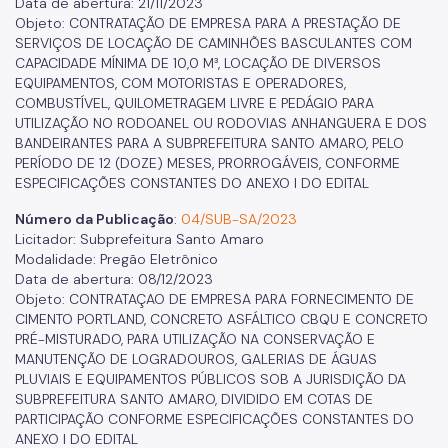
Data de abertura: 21/11/2023
Objeto: CONTRATAÇÃO DE EMPRESA PARA A PRESTAÇÃO DE
SERVIÇOS DE LOCAÇÃO DE CAMINHÕES BASCULANTES COM
CAPACIDADE MÍNIMA DE 10,0 M³, LOCAÇÃO DE DIVERSOS
EQUIPAMENTOS, COM MOTORISTAS E OPERADORES,
COMBUSTÍVEL, QUILOMETRAGEM LIVRE E PEDÁGIO PARA
UTILIZAÇÃO NO RODOANEL OU RODOVIAS ANHANGUERA E DOS
BANDEIRANTES PARA A SUBPREFEITURA SANTO AMARO, PELO
PERÍODO DE 12 (DOZE) MESES, PRORROGÁVEIS, CONFORME
ESPECIFICAÇÕES CONSTANTES DO ANEXO I DO EDITAL
Número da Publicação
:
04/SUB-SA/2023
Licitador: Subprefeitura Santo Amaro
Modalidade: Pregão Eletrônico
Data de abertura: 08/12/2023
Objeto: CONTRATAÇAO DE EMPRESA PARA FORNECIMENTO DE
CIMENTO PORTLAND, CONCRETO ASFÁLTICO CBQU E CONCRETO
PRÉ-MISTURADO, PARA UTILIZAÇÃO NA CONSERVAÇÃO E
MANUTENÇÃO DE LOGRADOUROS, GALERIAS DE ÁGUAS
PLUVIAIS E EQUIPAMENTOS PÚBLICOS SOB A JURISDIÇÃO DA
SUBPREFEITURA SANTO AMARO, DIVIDIDO EM COTAS DE
PARTICIPAÇÃO CONFORME ESPECIFICAÇÕES CONSTANTES DO
ANEXO I DO EDITAL