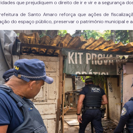
aridades que prejudiquem o direito de ir e vir e a segurança d
efeitura de Santo Amaro reforça que ações de fiscalizaçã
ação do espaço público, preservar o patrimônio municipal e a