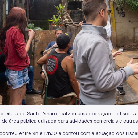
efeitura de Santo Amaro realizou uma operação de fiscalizaç
r de área pública utilizada para atividades comerciais e outra
ocorreu entre 9h e 12h30 e contou com a atuação dos Fisca