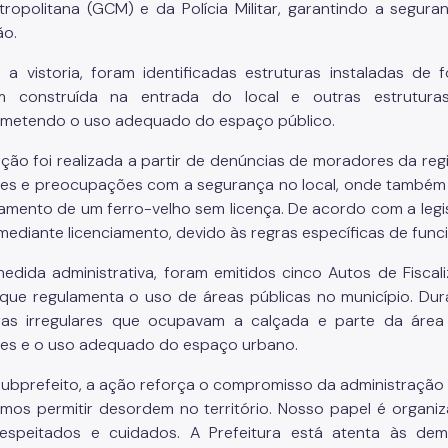
etropolitana (GCM) e da Polícia Militar, garantindo a seg
ão.
 a vistoria, foram identificadas estruturas instaladas de 
m construída na entrada do local e outras estrutur
metendo o uso adequado do espaço público.
ção foi realizada a partir de denúncias de moradores da regi
es e preocupações com a segurança no local, onde também 
amento de um ferro-velho sem licença. De acordo com a legis
mediante licenciamento, devido às regras específicas de func
dida administrativa, foram emitidos cinco Autos de Fiscal
 que regulamenta o uso de áreas públicas no município. Du
ras irregulares que ocupavam a calçada e parte da área p
es e o uso adequado do espaço urbano.
subprefeito, a ação reforça o compromisso da administração 
mos permitir desordem no território. Nosso papel é organiz
respeitados e cuidados. A Prefeitura está atenta às 