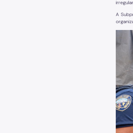
irregul
A Subpr
organiz