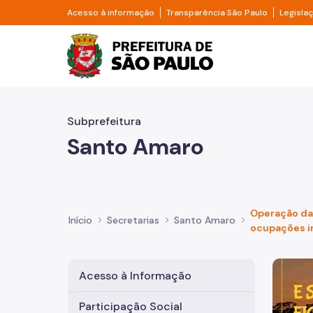
Pular para o Conteúdo principal
Divisor de acesso à informação
Divisor d
Acesso à informação
Transparência São Paulo
Legisla
Prefeitura de São Pa
Subprefeitura
Santo Amaro
Operação da
Início
Secretarias
Santo Amaro
ocupações ir
Imagem 
Acesso à Informação
Participação Social