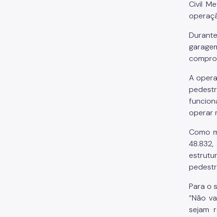
Civil M
operaç
Durante
garage
compro
A opera
pedestr
funcion
operar 
Como me
48.832,
estrutu
pedestr
Para o 
“Não va
sejam 