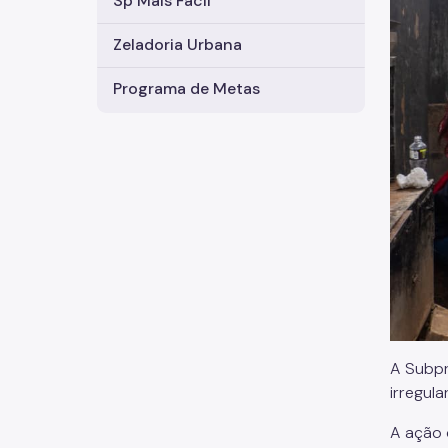
Sp Mais Fácil
Zeladoria Urbana
Programa de Metas
A Subpr
irregula
A ação 