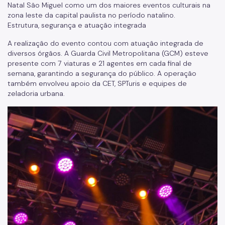
Natal São Miguel como um dos maiores eventos culturais na
zona leste da capital paulista no período natalino.
Estrutura, segurança e atuação integrada
A realização do evento contou com atuação integrada de
diversos órgãos. A Guarda Civil Metropolitana (GCM) esteve
presente com 7 viaturas e 21 agentes em cada final de
semana, garantindo a segurança do público. A operação
também envolveu apoio da CET, SPTuris e equipes de
zeladoria urbana.