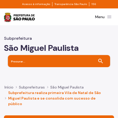
Divisor de acesso à informação
Divisor de transpa
Pular para o Conteúdo principal
Acesso à informação
Transparência São Paulo
156
Prefeitura de São Paulo
menu
Menu
Subprefeitura
São Miguel Paulista
search
Início
Subprefeituras
São Miguel Paulista
Subprefeitura realiza primeira Vila de Natal de São
Miguel Paulista e se consolida com sucesso de
público