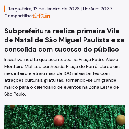
Zeladoria Urbana
Terça-feira, 13 de Janeiro de 2026 | Horário: 20:37
Termo de Cooperação
Compartilhe:
Programa de Metas
Subprefeitura realiza primeira Vila
Notícias
de Natal de São Miguel Paulista e se
consolida com sucesso de público
Iniciativa inédita que aconteceu na Praça Padre Aleixo
Monteiro Mafra, a conhecida Praça do Forró, durou um
mês inteiro e atraiu mais de 100 mil visitantes com
atrações culturais gratuitas, tornando-se um grande
marco para o calendário de eventos na Zona Leste de
São Paulo.