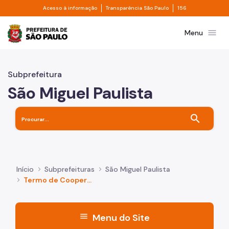
Divisor de acesso à informação
Divisor de transpa
Pular para o Conteúdo principal
Acesso à informação
Transparência São Paulo
156
Prefeitura de São Paulo
menu
Menu
Subprefeitura
São Miguel Paulista
search
Início
Subprefeituras
São Miguel Paulista
Termo de Cooperação
menu
Menu do Site