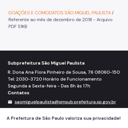
DOAÇÕES E COMODATOS SÃO MIGUEL PAULISTA
/
Referente ao mês de dezembro de 2018 - Arquivo
PDF 51KB
Subprefeitura São Miguel Paulista
R. Dona Ana Flora Pinheiro de Sousa, 76 08060-150
Tel: 2030-3720 Horário de Funcionamento
Segunda a Sexta-feira - Das 8h às 17h
Contatos
saomiguelpaulista@smsub.prefeitura.sp.gov.br
mail
156
call
A Prefeitura de São Paulo valoriza sua privacidade!