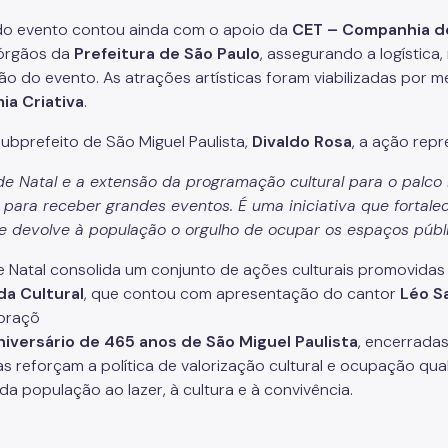
do evento contou ainda com o apoio da
CET – Companhia de
órgãos da
Prefeitura de São Paulo
, assegurando a logística,
ção do evento. As atrações artísticas foram viabilizadas por 
ia Criativa
.
subprefeito de São Miguel Paulista,
Divaldo Rosa
, a ação repr
 de Natal e a extensão da programação cultural para o palco
a para receber grandes eventos. É uma iniciativa que fortale
 e devolve à população o orgulho de ocupar os espaços públ
de Natal consolida um conjunto de ações culturais promovidas
da Cultural
, que contou com apresentação do cantor
Léo S
oraçõ
niversário de 465 anos de São Miguel Paulista
, encerrada
ivas reforçam a política de valorização cultural e ocupação qu
da população ao lazer, à cultura e à convivência.