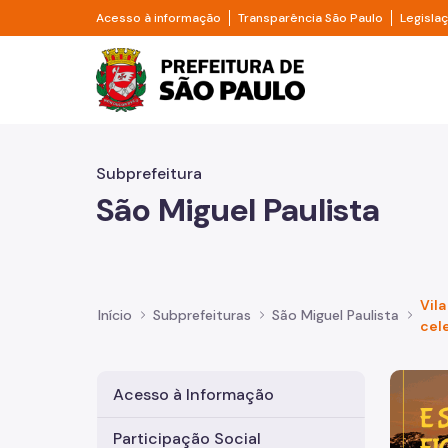
Pular para o Conteúdo principal
Divisor de acesso à informação
Divisor d
Acesso à informação
Transparência São Paulo
Legisla
Prefeitura de São Pa
Subprefeitura
São Miguel Paulista
Vila
Início
Subprefeituras
São Miguel Paulista
cel
Imagem 
Acesso à Informação
Participação Social