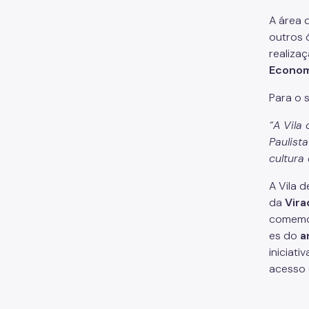
A área 
outros 
realiza
Econom
Para o 
“A Vila
Paulist
cultura
A Vila 
da
Vira
comem
es do
a
iniciat
acesso 