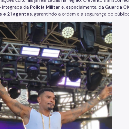
 ações culturais já realizadas na região. O evento transcorr
 integrada da
Polícia Militar
e, especialmente, da
Guarda Ci
s e 21 agentes
, garantindo a ordem e a segurança do públic