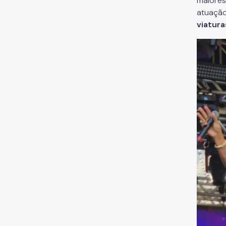
maiores
atuação
viatura