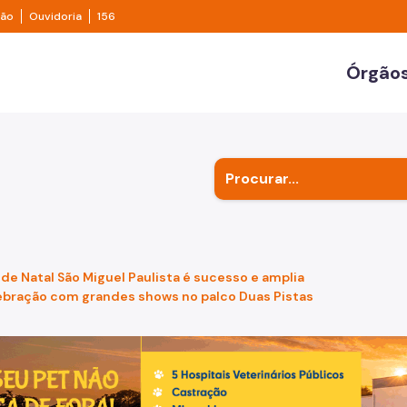
e transparência São Paulo
Legislação
Ouvidoria
ção
Ouvidoria
156
ulo
Órgãos
Secr
Outr
Subp
 de Natal São Miguel Paulista é sucesso e amplia
ebração com grandes shows no palco Duas Pistas
de um cachorro caramelo e uma gata rajada, olhando para 