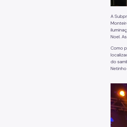
A Subpr
Monteiro
ilumina
Noel. A
Como pa
localiz
do samb
Netinho