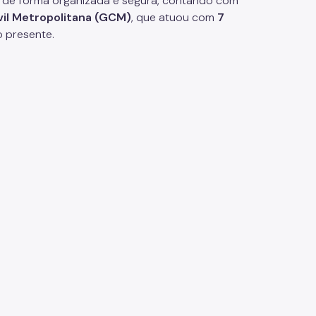
eu de forma organizada e segura, contando com
vil Metropolitana (GCM)
, que atuou com
7
o presente.