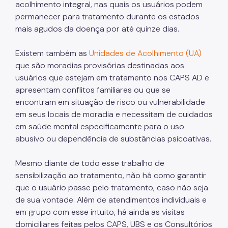
acolhimento integral, nas quais os usuários podem
Manuais de Identidade Visual
permanecer para tratamento durante os estados
mais agudos da doença por até quinze dias.
Notícias
Ouvidoria
Existem também as
Unidades de Acolhimento (UA)
que são moradias provisórias destinadas aos
Proteção de Dados e Privacidade
usuários que estejam em tratamento nos CAPS AD e
SAMU 192
apresentam conflitos familiares ou que se
encontram em situação de risco ou vulnerabilidade
Tecnologia da Informação e Comunicação
em seus locais de moradia e necessitam de cuidados
Vigilância em Saúde
em saúde mental especificamente para o uso
abusivo ou dependência de substâncias psicoativas.
Mesmo diante de todo esse trabalho de
sensibilização ao tratamento, não há como garantir
que o usuário passe pelo tratamento, caso não seja
de sua vontade. Além de atendimentos individuais e
em grupo com esse intuito, há ainda as visitas
domiciliares feitas pelos CAPS, UBS e os Consultórios