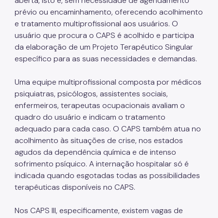
aberta, isto é, sem necessidade de agendamento
Coordenadoria de Controle Interno
prévio ou encaminhamento, oferecendo acolhimento
Coordenadoria de Informação em Saúde
e tratamento multiprofissional aos usuários. O
usuário que procura o CAPS é acolhido e participa
Infecções Sexualmente Transmissíveis - IST/AIDS
da elaboração de um Projeto Terapêutico Singular
Epidemiologia e Informação - CEInfo
específico para as suas necessidades e demandas.
Escola Municipal de Saúde - EMS
Uma equipe multiprofissional composta por médicos
psiquiatras, psicólogos, assistentes sociais,
Gestão de Pessoas
enfermeiros, terapeutas ocupacionais avaliam o
Gestão Participativa
quadro do usuário e indicam o tratamento
adequado para cada caso. O CAPS também atua no
Hospital do Servidor Público Municipal
acolhimento às situações de crise, nos estados
Judicialização da Saúde
agudos da dependência química e de intenso
sofrimento psíquico. A internação hospitalar só é
Licitações e Compras Públicas
indicada quando esgotadas todas as possibilidades
terapêuticas disponíveis no CAPS.
Atas de Registro de Preços
Editais / Consulta Pública
Nos CAPS III, especificamente, existem vagas de