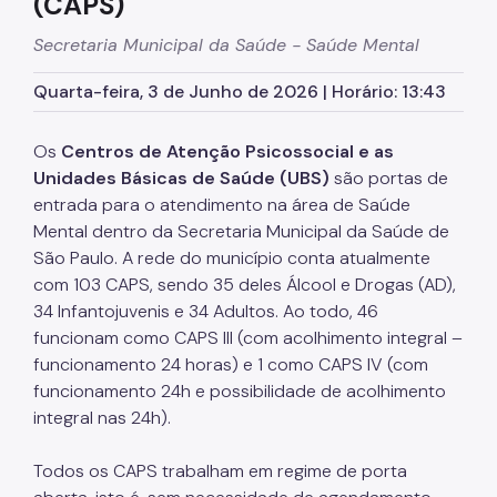
(CAPS)
Assessoria de Comunicação - Ascom
Secretaria Municipal da Saúde - Saúde Mental
Assessoria de Planejamento – Asplan
Quarta-feira, 3 de Junho de 2026 | Horário: 13:43
Assessoria Parlamentar
Atenção Básica
Os
Centros de Atenção Psicossocial e as
Unidades Básicas de Saúde (UBS)
são portas de
Atenção Especializada
entrada para o atendimento na área de Saúde
Atenção Hospitalar
Mental dentro da Secretaria Municipal da Saúde de
São Paulo. A rede do município conta atualmente
Atenção Integral às Pessoas em Situação de
Acumulação
com 103 CAPS, sendo 35 deles Álcool e Drogas (AD),
34 Infantojuvenis e 34 Adultos. Ao todo, 46
Biblioteca de Saúde
funcionam como CAPS III (com acolhimento integral –
Cadastro Nacional de Estabelecimento de Saúde
funcionamento 24 horas) e 1 como CAPS IV (com
(CNES)
funcionamento 24h e possibilidade de acolhimento
integral nas 24h).
Comitê de Ética em Pesquisa com Seres Humanos
Conselho Municipal de Saúde
Todos os CAPS trabalham em regime de porta