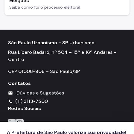
Eleições
Saiba como foi o processo eleitoral
São Paulo Urbanismo - SP Urbanismo
Rua Líbero Badaró, nº 504 – 15º e 16º Andares –
Centro
CEP 01008-906 – São Paulo/SP
Contatos
Dúvidas e Sugestões
mail
(11) 3113-7500
call
Redes Sociais
Icone do LinkedIn
Icone do Instagram
A Prefeitura de São Paulo valoriza sua privacidade!