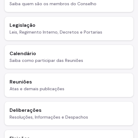
Saiba quem são os membros do Conselho
Áreas de Intervenção Urbana
Setor Central
Legislação
Leis, Regimento Interno, Decretos e Portarias
Planos de Intervenção Urbana (PIUs)
Requalificação de Espaços Públicos
Calendário
Desenvolvimento Sustentável do Território
Saiba como participar das Reuniões
Biblioteca
Reuniões
Notícias
Atas e demais publicações
Contatos
Canal de Denúncias
Deliberações
Resoluções, Informações e Despachos