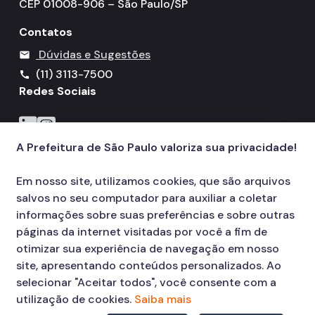
CEP 01008-906 – São Paulo/SP
Contatos
Dúvidas e Sugestões
mail
(11) 3113-7500
call
Redes Sociais
Icone do LinkedIn
Icone do Instagram
A Prefeitura de São Paulo valoriza sua privacidade!
Em nosso site, utilizamos cookies, que são arquivos
salvos no seu computador para auxiliar a coletar
informações sobre suas preferências e sobre outras
páginas da internet visitadas por você a fim de
otimizar sua experiência de navegação em nosso
site, apresentando conteúdos personalizados. Ao
selecionar "Aceitar todos", você consente com a
utilização de cookies.
Saiba mais