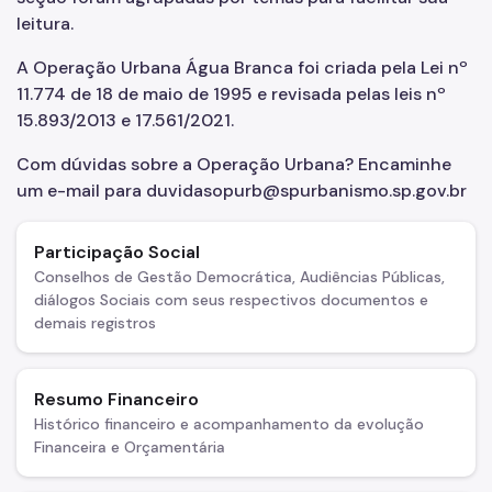
leitura.
Áreas de Intervenção Urbana
A Operação Urbana Água Branca foi criada pela Lei nº
Setor Central
11.774 de 18 de maio de 1995 e revisada pelas leis nº
15.893/2013 e 17.561/2021.
Planos de Intervenção Urbana (PIUs)
Com dúvidas sobre a Operação Urbana? Encaminhe
Requalificação de Espaços Públicos
um e-mail para duvidasopurb@spurbanismo.sp.gov.br
Desenvolvimento Sustentável do Território
Participação Social
Biblioteca
Conselhos de Gestão Democrática, Audiências Públicas,
Notícias
diálogos Sociais com seus respectivos documentos e
demais registros
Contatos
Canal de Denúncias
Resumo Financeiro
Histórico financeiro e acompanhamento da evolução
Financeira e Orçamentária