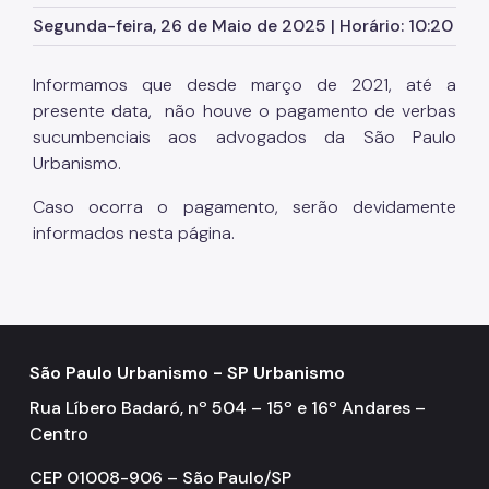
Segunda-feira, 26 de Maio de 2025 | Horário: 10:20
Áreas de Intervenção Urbana
Informamos que desde março de 2021, até a
Setor Central
presente data, não houve o pagamento de verbas
Planos de Intervenção Urbana (PIUs)
sucumbenciais aos advogados da São Paulo
Urbanismo.
Requalificação de Espaços Públicos
Caso ocorra o pagamento, serão devidamente
Desenvolvimento Sustentável do Território
informados nesta página.
Biblioteca
Notícias
Contatos
São Paulo Urbanismo - SP Urbanismo
Canal de Denúncias
Rua Líbero Badaró, nº 504 – 15º e 16º Andares –
Centro
CEP 01008-906 – São Paulo/SP