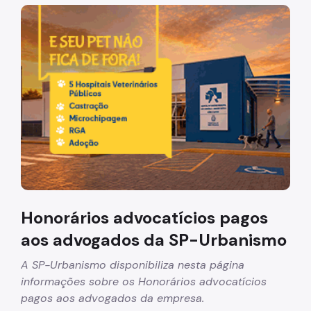
Acesso à Informação
Imagem de um cachorro caramelo e uma gata rajada, ol
Participação Social
Quadro de Serviços
A Empresa
Organização
Agenda do Presidente e Chefe de Gabinete
Operações Urbanas
Água Branca
Honorários advocatícios pagos
Água Espraiada
aos advogados da SP-Urbanismo
Centro
A SP-Urbanismo disponibiliza nesta página
informações sobre os Honorários advocatícios
Faria Lima
pagos aos advogados da empresa.
Bairros do Tamanduateí