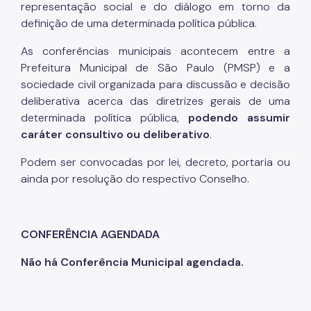
representação social e do diálogo em torno da
definição de uma determinada política pública.
Áreas de Intervenção Urbana
As conferências municipais acontecem entre a
Setor Central
Prefeitura Municipal de São Paulo (PMSP) e a
sociedade civil organizada para discussão e decisão
Planos de Intervenção Urbana (PIUs)
deliberativa acerca das diretrizes gerais de uma
Requalificação de Espaços Públicos
determinada política pública,
podendo assumir
caráter consultivo ou deliberativo
.
Desenvolvimento Sustentável do Território
Podem ser convocadas por lei, decreto, portaria ou
Biblioteca
ainda por resolução do respectivo Conselho.
Notícias
Contatos
CONFERÊNCIA AGENDADA
Canal de Denúncias
Não há Conferência Municipal agendada.