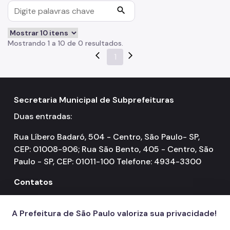
Cadastramento de obra
search
Vista e cópia de processos
Mostrando 1 a 10 de 0 resultados.
Downloads
arrow_back_ios
1
arrow_forward_ios
Custas e Emolumentos
Comissão de Entendimentos com Concessionárias
Secretaria Municipal de Subprefeituras
Notícias
Duas entradas:
Rua Líbero Badaró, 504 - Centro, São Paulo- SP,
CEP: 01008-906; Rua São Bento, 405 - Centro, São
Paulo - SP, CEP: 01011-100 Telefone: 4934-3300
Contatos
156
call
A Prefeitura de São Paulo valoriza sua privacidade!