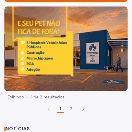
Organização
Imagem de um cachorro caramelo e uma gata rajada, olha
Quem somos
Histórico
Legislação
Obra Pública
Instruções e Procedimentos
Cadastramento da Permissionária
Programação Quadrimestral
Exibindo 1 - 1 de 2 resultados.
Aprovação do Projeto
1
2
Execução da obra
Restituição da caução
NOTÍCIAS